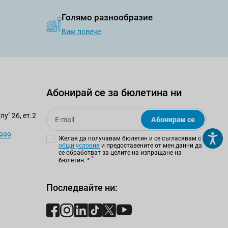
Голямо разнообразие
Виж повече
Абонирай се за бюлетина ни
Email
у" 26, ет.2
Абонирам се
 999
Желая да получавам бюлетин и се съгласявам с
общи условия
и предоставените от мен данни да
се обработват за целите на изпращане на
бюлетин.
*
Последвайте ни: