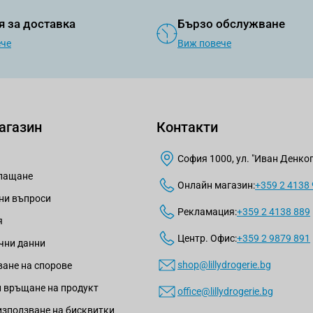
я за доставка
Бързо обслужване
ече
Виж повече
агазин
Контакти
София 1000, ул. "Иван Денкогл
плащане
Онлайн магазин:
+359 2 4138
ни въпроси
Рекламация:
+359 2 4138 889
я
Центр. Офис:
+359 2 9879 891
чни данни
shop@lillydrogerie.bg
ане на спорове
 връщане на продукт
office@lillydrogerie.bg
използване на бисквитки