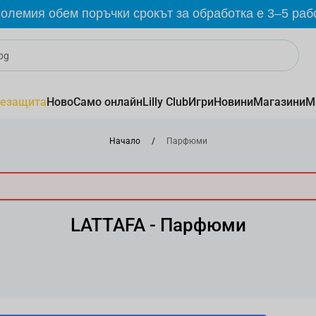
олемия обем поръчки срокът за обработка е 3–5 раб
езащита
Ново
Само онлайн
Lilly Club
Игри
Новини
Магазини
М
Начало
/
Парфюми
LATTAFA - Парфюми