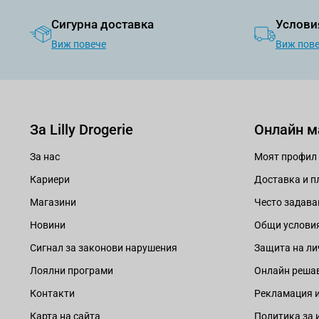
Сигурна доставка
Услови
Виж повече
Виж пов
За Lilly Drogerie
Онлайн м
За нас
Моят профил
Кариери
Доставка и 
Магазини
Често задава
Новини
Общи услови
Сигнал за законови нарушения
Защита на ли
Лоялни програми
Онлайн решав
Контакти
Рекламация и
Карта на сайта
Политика за 