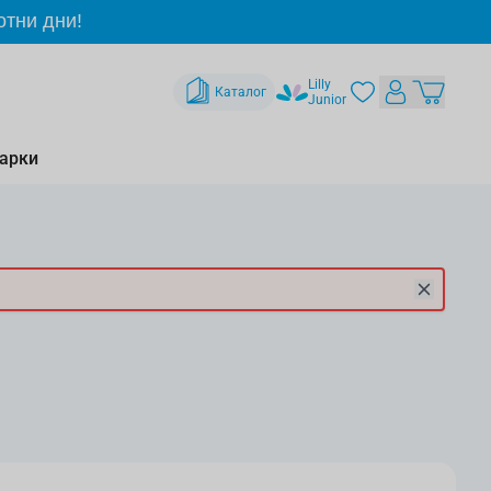
отни дни!
Lilly
Каталог
Junior
арки