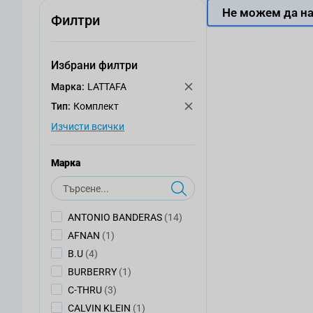
Не можем да на
Филтри
Избрани филтри
Mарка:
LATTAFA
Тип:
Комплект
Изчисти всички
Mарка
Търсене
артикули
ANTONIO BANDERAS
(14)
артикул
AFNAN
(1)
артикули
B.U
(4)
артикул
BURBERRY
(1)
артикули
C-THRU
(3)
артикул
CALVIN KLEIN
(1)