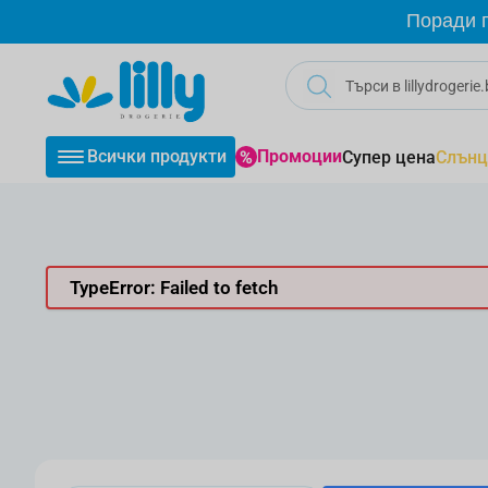
Прескачане към съдържанието
Поради г
Всички продукти
Промоции
Супер цена
Слънц
TypeError: Failed to fetch