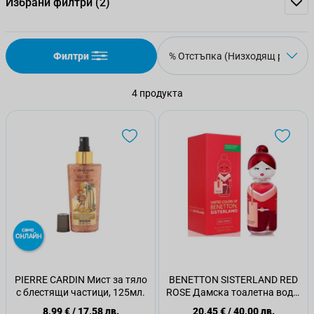
Избрани филтри
(2)
Филтри
4
продукта
PIERRE CARDIN Мист за тяло
BENETTON SISTERLAND RED
с блестящи частици, 125мл.
ROSE Дамска тоалетна вода,
80 мл.
8,99 €
/
17,58 лв.
20,45 €
/
40,00 лв.