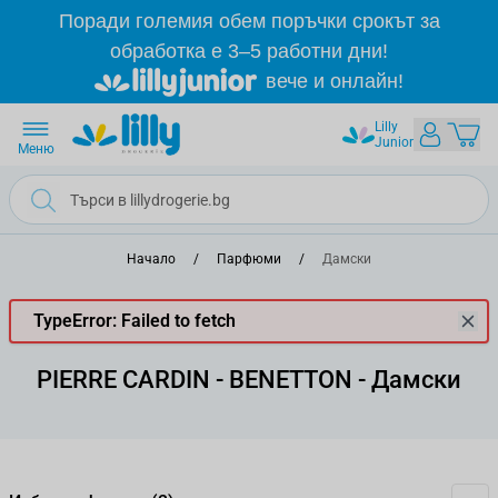
Прескачане към съдържанието
Поради големия обем поръчки срокът за
обработка е 3–5 работни дни!
вече и онлайн!
Lilly
Junior
Меню
Начало
/
Парфюми
/
Дамски
TypeError: Failed to fetch
PIERRE CARDIN - BENETTON - Дамски