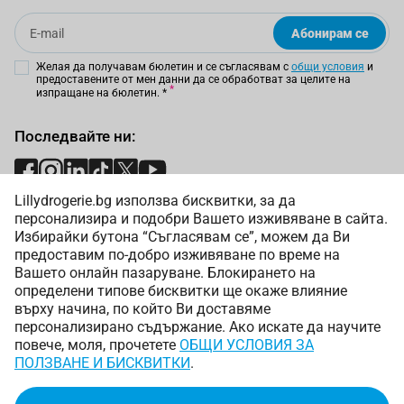
Email
Абонирам се
Желая да получавам бюлетин и се съгласявам с
общи условия
и
предоставените от мен данни да се обработват за целите на
изпращане на бюлетин.
*
Последвайте ни:
Lillydrogerie.bg използва бисквитки, за да
Начини на плащане:
персонализира и подобри Вашето изживяване в сайта.
Избирайки бутона “Съгласявам се”, можем да Ви
предоставим по-добро изживяване по време на
Вашето онлайн пазаруване. Блокирането на
определени типове бисквитки ще окаже влияние
върху начина, по който Ви доставяме
Начини на доставка:
персонализирано съдържание. Ако искате да научите
повече, моля, прочетете
ОБЩИ УСЛОВИЯ ЗА
ПОЛЗВАНЕ И БИСКВИТКИ
.