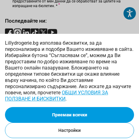
предоставените от мен данни да се обработват за целите на
изпращане на бюлетин.
*
Последвайте ни:
Lillydrogerie.bg използва бисквитки, за да
Начини на плащане:
персонализира и подобри Вашето изживяване в сайта.
Избирайки бутона “Съгласявам се”, можем да Ви
предоставим по-добро изживяване по време на
Вашето онлайн пазаруване. Блокирането на
определени типове бисквитки ще окаже влияние
върху начина, по който Ви доставяме
Начини на доставка:
персонализирано съдържание. Ако искате да научите
повече, моля, прочетете
ОБЩИ УСЛОВИЯ ЗА
ПОЛЗВАНЕ И БИСКВИТКИ
.
Приемам всички
Copyright © 2025 Лили Дрогерие ЕООД. Всички права
запазени.
Онлайн магазин от
Настройки