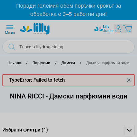
Прескачане към съдържанието
Поради големия обем поръчки срокът за
обработка е 3–5 работни дни!
Lilly
Junior
Меню
Начало
/
Парфюми
/
Дамски
/
Дамски парфюмни води
TypeError: Failed to fetch
NINA RICCI - Дамски парфюмни води
Избрани филтри
(1)