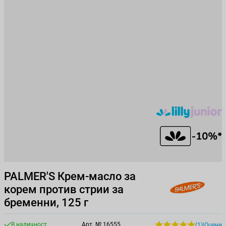
PALMER'S Крем-масло за
корем против стрии за
бременни, 125 г
В наличност
Арт. №
16555
(1)
|
Оцени