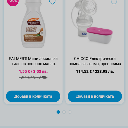
-20%
-20%
PALMER'S Мини лосион за
CHICCO Електрическа
тяло с кокосово масло
помпа за кърма, преносима
50мл.
Специална цена
1,55 €
/
3,03 лв.
114,52 €
/
223,98 лв.
Стандартна цена
1,94 €
/
3,79 лв.
Добави в количката
Добави в количката