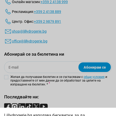
Онлайн магазин:
+359 2 4138 999
Рекламация:
+359 2 4138 889
Центр. Офис:
+359 2 9879 891
shop@lillydrogerie.bg
office@lillydrogerie.bg
Абонирай се за бюлетина ни
Email
Абонирам се
Желая да получавам бюлетин и се съгласявам с
общи условия
и
предоставените от мен данни да се обработват за целите на
изпращане на бюлетин.
*
Последвайте ни:
Lillydrogerie.bg използва бисквитки, за да