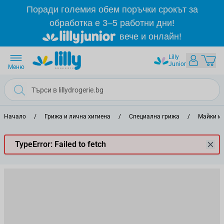
Прескачане към съдържанието
Поради големия обем поръчки срокът за
обработка е 3–5 работни дни!
вече и онлайн!
Lilly
Junior
Меню
Начало
/
Грижа и лична хигиена
/
Специална грижа
/
Майки и
TypeError: Failed to fetch