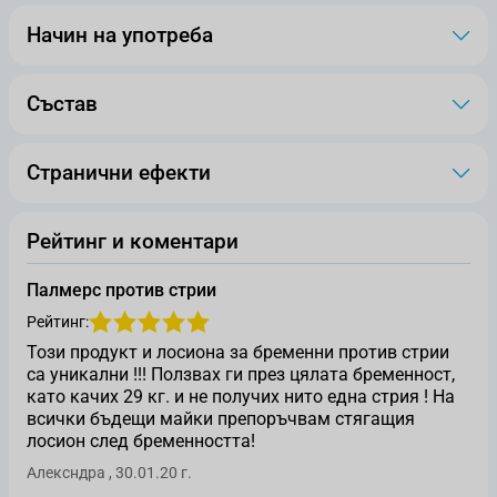
Начин на употреба
Състав
Странични ефекти
Рейтинг и коментари
Палмерс против стрии
Рейтинг:
Този продукт и лосиона за бременни против стрии
са уникални !!! Ползвах ги през цялата бременност,
като качих 29 кг. и не получих нито една стрия ! На
всички бъдещи майки препоръчвам стягащия
лосион след бременността!
Оценен от
30 януари 2020 г.
Алексндра
,
30.01.20 г.