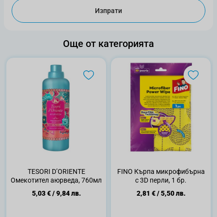
Изпрати
Още от категорията
TESORI D’ORIENTE
FINO Кърпа микрофибърна
Омекотител аюрведа, 760мл
с 3D перли, 1 бр.
5,03 €
/
9,84 лв.
2,81 €
/
5,50 лв.