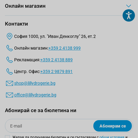
Онлайн магазин
Контакти
София 1000, ул. "Иван Денкоглу" 26, ет.2
Онлайн магазин:
+359 2 4138 999
Рекламация:
+359 2 4138 889
Центр. Офис:
+359 2 9879 891
shop@lillydrogerie.bg
office@lillydrogerie.bg
Абонирай се за бюлетина ни
Email
Абонирам се
Желая да получавам бюлетин и се съгласявам с
общи условия
и