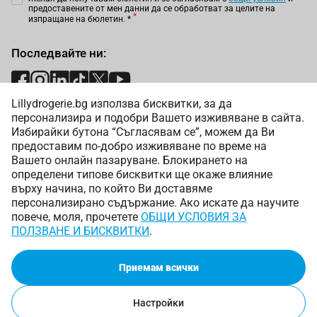
предоставените от мен данни да се обработват за целите на
изпращане на бюлетин.
*
Последвайте ни:
Lillydrogerie.bg използва бисквитки, за да
Начини на плащане:
персонализира и подобри Вашето изживяване в сайта.
Избирайки бутона “Съгласявам се”, можем да Ви
предоставим по-добро изживяване по време на
Вашето онлайн пазаруване. Блокирането на
определени типове бисквитки ще окаже влияние
върху начина, по който Ви доставяме
Начини на доставка:
персонализирано съдържание. Ако искате да научите
повече, моля, прочетете
ОБЩИ УСЛОВИЯ ЗА
ПОЛЗВАНЕ И БИСКВИТКИ
.
Приемам всички
Copyright © 2025 Лили Дрогерие ЕООД. Всички права
запазени.
Онлайн магазин от
Настройки