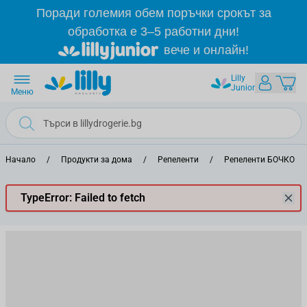
Прескачане към съдържанието
Поради големия обем поръчки срокът за
обработка е 3–5 работни дни!
вече и онлайн!
Lilly
Junior
Меню
Начало
/
Продукти за дома
/
Репеленти
/
Репеленти БОЧКО
TypeError: Failed to fetch