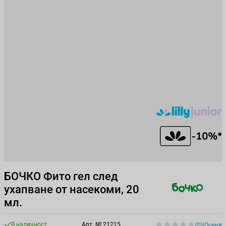
БОЧКО Фито гел след
ухапване от насекоми, 20
мл.
В наличност
Арт. №
21215
(0)
|
Оцени