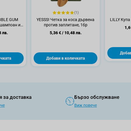
(1)
BBLE GUM
YESSS! Четка за коса дървена
LILLY Купа
 шампоан и
против заплитане, 1бр
1,6
бр
8 лв.
5,36 €
/
10,48 лв.
Добав
ичката
Добави в количката
я за доставка
Бързо обслужване
ече
Виж повече