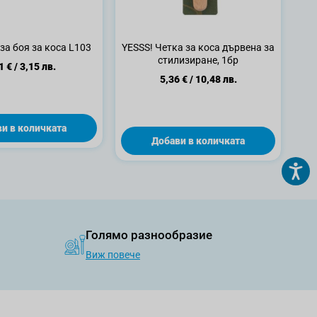
 за боя за коса L103
YESSS! Четка за коса дървена за
стилизиране, 1бр
1 €
/
3,15 лв.
5,36 €
/
10,48 лв.
и в количката
Добави в количката
Голямо разнообразие
Виж повече