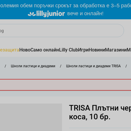
олемия обем поръчки срокът за обработка е 3–5 раб
вече и онлайн!
езащита
Ново
Само онлайн
Lilly Club
Игри
Новини
Магазини
М
/
Шноли ластици и диадеми
/
Шноли ластици и диадеми TRISA
/
TRISA Плътни че
коса, 10 бр.