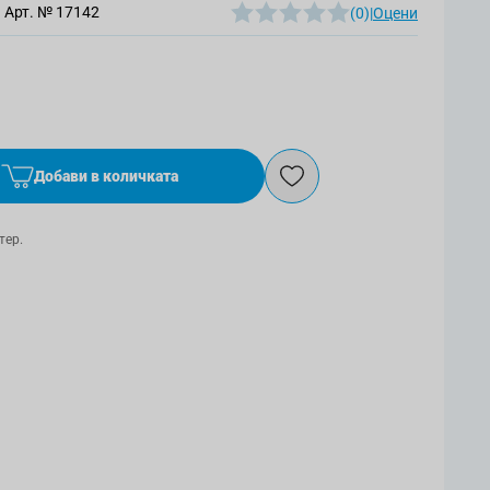
Арт. №
17142
(0)
|
Оцени
Добави в количката
тер.