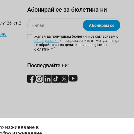
Абонирай се за бюлетина ни
Email
у" 26, ет.2
Абонирам се
 999
Желая да получавам бюлетин и се съгласявам с
общи условия
и предоставените от мен данни да
се обработват за целите на изпращане на
бюлетин.
*
Последвайте ни:
ето изживяване в
добро изживяване