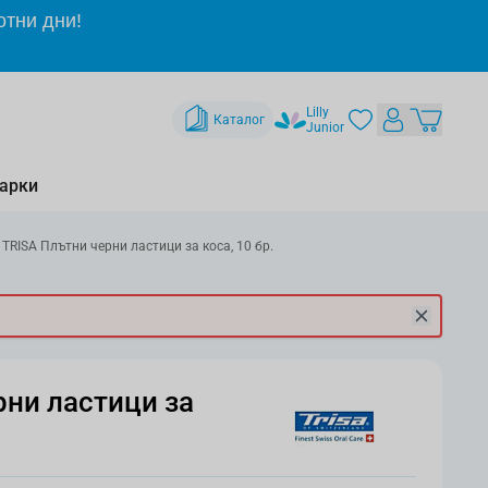
отни дни!
Lilly
Каталог
Junior
арки
TRISA Плътни черни ластици за коса, 10 бр.
рни ластици за