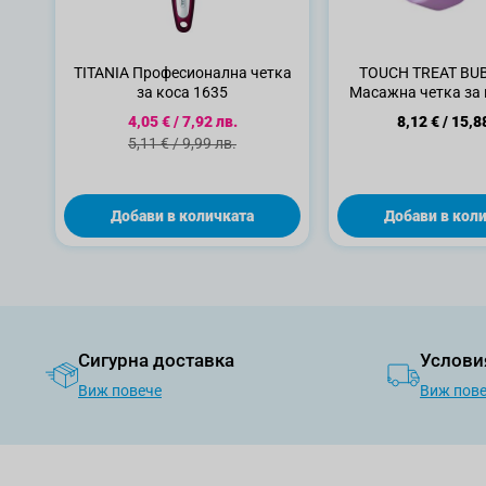
TITANIA Професионална четка
TOUCH TREAT BU
за коса 1635
Масажна четка за
скалп , 1
Специална цена
4,05 €
/
7,92 лв.
8,12 €
/
15,8
Стандартна цена
5,11 €
/
9,99 лв.
Добави в количката
Добави в кол
Сигурна доставка
Услови
Виж повече
Виж пов