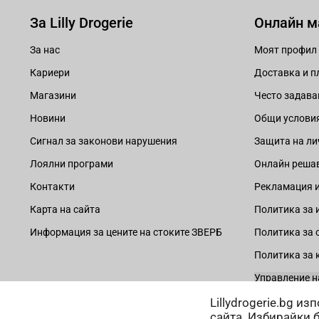
За Lilly Drogerie
Онлайн м
За нас
Моят профил
Кариери
Доставка и 
Магазини
Често задава
Новини
Общи услови
Сигнал за законови нарушения
Защита на ли
Лоялни програми
Онлайн решав
Контакти
Рекламация и
Карта на сайта
Политика за 
Информация за цените на стоките ЗВЕРБ
Политика за 
Политика за 
Управление н
Lillydrogerie.bg и
сайта. Избирайки 