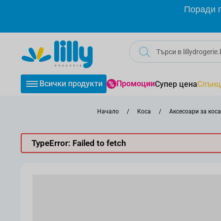
Прескачане към съдържанието
Поради г
Всички продукти
Промоции
Супер цена
Слънц
Начало
/
Коса
/
Аксесоари за коса
TypeError: Failed to fetch