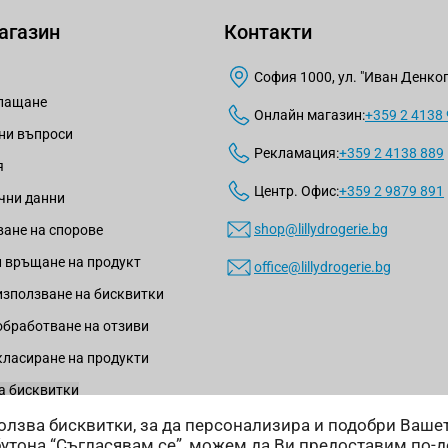
агазин
Контакти
София 1000, ул. "Иван Денкогл
плащане
Онлайн магазин:
+359 2 4138
ни въпроси
Рекламация:
+359 2 4138 889
я
Центр. Офис:
+359 2 9879 891
чни данни
shop@lillydrogerie.bg
ане на спорове
 връщане на продукт
office@lillydrogerie.bg
използване на бисквитки
обработване на отзиви
класиране на продукти
а бисквитки
зползва бисквитки, за да персонализира и подобри Ваш
бутона “Съгласявам се”, можем да Ви предоставим по-