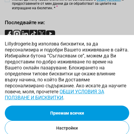
предоставените от мен данни да се обработват за целите на
изпращане на бюлетин.
*
Последвайте ни:
Lillydrogerie.bg използва бисквитки, за да
Начини на плащане:
персонализира и подобри Вашето изживяване в сайта.
Избирайки бутона “Съгласявам се”, можем да Ви
предоставим по-добро изживяване по време на
Вашето онлайн пазаруване. Блокирането на
определени типове бисквитки ще окаже влияние
върху начина, по който Ви доставяме
Начини на доставка:
персонализирано съдържание. Ако искате да научите
повече, моля, прочетете
ОБЩИ УСЛОВИЯ ЗА
ПОЛЗВАНЕ И БИСКВИТКИ
.
Приемам всички
Copyright © 2025 Лили Дрогерие ЕООД. Всички права
запазени.
Онлайн магазин от
Настройки