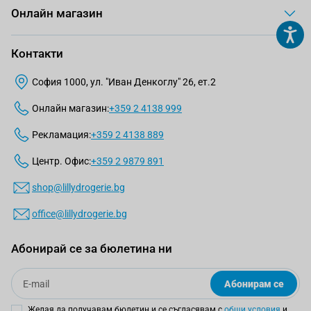
Онлайн магазин
Контакти
София 1000, ул. "Иван Денкоглу" 26, ет.2
Онлайн магазин:
+359 2 4138 999
Рекламация:
+359 2 4138 889
Центр. Офис:
+359 2 9879 891
shop@lillydrogerie.bg
office@lillydrogerie.bg
Абонирай се за бюлетина ни
Email
Абонирам се
Желая да получавам бюлетин и се съгласявам с
общи условия
и