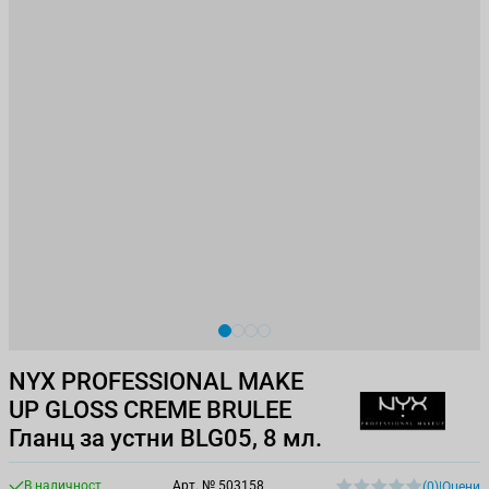
View larger image
View larger image
View larger image
View larger image
NYX PROFESSIONAL MAKE
UP GLOSS CREME BRULEE
Гланц за устни BLG05, 8 мл.
В наличност
Арт. №
503158
(0)
|
Оцени