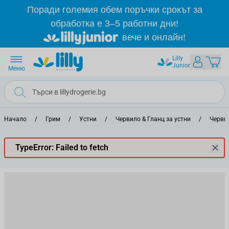
Прескачане към съдържанието
Поради големия обем поръчки срокът за
обработка е 3–5 работни дни!
вече и онлайн!
Lilly
Junior
Меню
Начало
/
Грим
/
Устни
/
Червило & Гланц за устни
/
Черви
TypeError: Failed to fetch