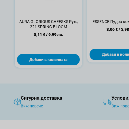
AURA GLORIOUS CHEESKS Руж,
ESSENCE Пудра ко
221 SPRING BLOOM
3,06 €
/
5,98
5,11 €
/
9,99 лв.
Добави в кол
Добави в количката
Сигурна доставка
Услови
Виж повече
Виж пов