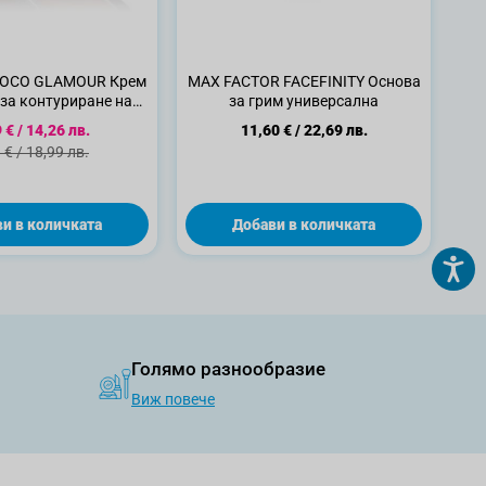
HOCO GLAMOUR Крем
MAX FACTOR FACEFINITY Основа
за контуриране на
за грим универсална
то N02, 20 гр
циална цена
 €
/
14,26 лв.
11,60 €
/
22,69 лв.
ндартна цена
 €
/
18,99 лв.
и в количката
Добави в количката
Голямо разнообразие
Виж повече