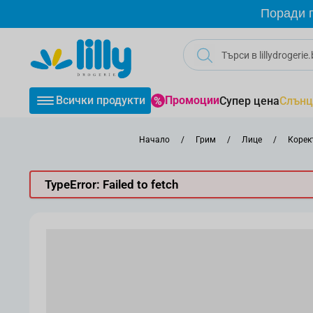
Прескачане към съдържанието
Поради г
Всички продукти
Промоции
Супер цена
Слънц
Начало
/
Грим
/
Лице
/
Корек
TypeError: Failed to fetch