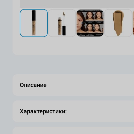
View larger image
View larger image
View larger image
View l
Описание
Характеристики: