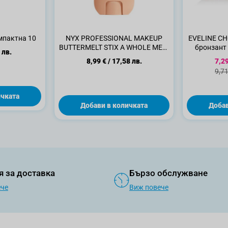
мпактна 10
NYX PROFESSIONAL MAKEUP
EVELINE C
BUTTERMELT STIX A WHOLE MELT
бронзант 
 лв.
Хайлайтър стик 06
лице
Спе
8,99 €
/
17,58 лв.
7,29
Ста
9,71
ичката
Добави в количката
Добав
я за доставка
Бързо обслужване
ече
Виж повече