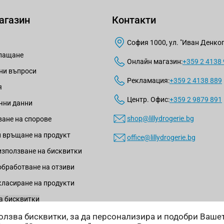
агазин
Контакти
София 1000, ул. "Иван Денкогл
плащане
Онлайн магазин:
+359 2 4138
ни въпроси
Рекламация:
+359 2 4138 889
я
Центр. Офис:
+359 2 9879 891
чни данни
shop@lillydrogerie.bg
ане на спорове
 връщане на продукт
office@lillydrogerie.bg
използване на бисквитки
обработване на отзиви
класиране на продукти
а бисквитки
зползва бисквитки, за да персонализира и подобри Ваш