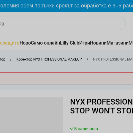
олемия обем поръчки срокът за обработка е 3–5 раб
езащита
Ново
Само онлайн
Lilly Club
Игри
Новини
Магазини
М
тор
/
Коректор NYX PROFESSIONAL MAKEUP
/
NYX PROFESSIONAL MAK
NYX PROFESSION
STOP WON'T STO
В наличност