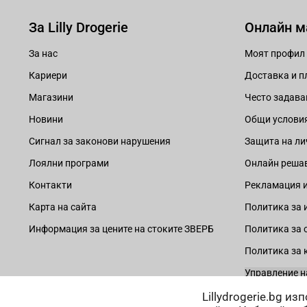
За Lilly Drogerie
Онлайн м
За нас
Моят профил
Кариери
Доставка и 
Магазини
Често задава
Новини
Общи услови
Сигнал за законови нарушения
Защита на ли
Лоялни програми
Онлайн решав
Контакти
Рекламация и
Карта на сайта
Политика за 
Информация за цените на стоките ЗВЕРБ
Политика за 
Политика за 
Управление н
Lillydrogerie.bg и