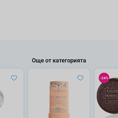
Още от категорията
-24%
-24%