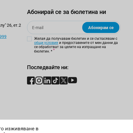
Абонирай се за бюлетина ни
Email
у" 26, ет.2
Абонирам се
 999
Желая да получавам бюлетин и се съгласявам с
общи условия
и предоставените от мен данни да
се обработват за целите на изпращане на
бюлетин.
*
Последвайте ни:
ето изживяване в