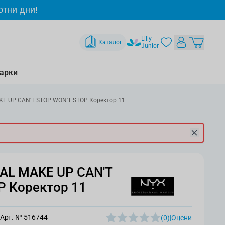
отни дни!
Lilly
Каталог
Junior
арки
E UP CAN'T STOP WON'T STOP Коректор 11
AL MAKE UP CAN'T
P Коректор 11
Арт. №
516744
(0)
|
Оцени