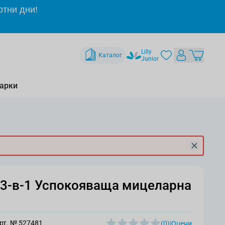
отни дни!
Lilly
Каталог
Junior
арки
3-в-1 Успокояваща мицеларна
рт. №
527481
(0)
|
Оцени