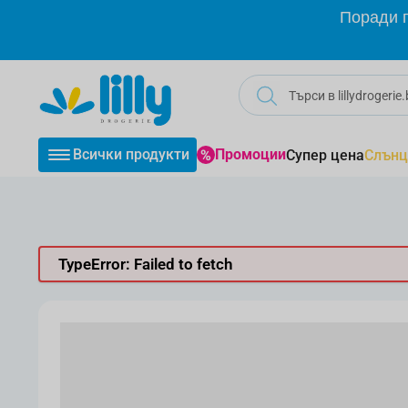
Прескачане към съдържанието
Поради г
Всички продукти
Промоции
Супер цена
Слънц
TypeError: Failed to fetch