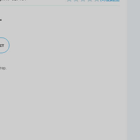
.
ст
тер.