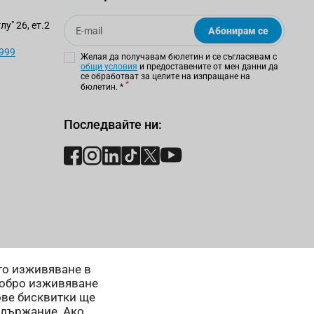
Email
у" 26, ет.2
Абонирам се
 999
Желая да получавам бюлетин и се съгласявам с
общи условия
и предоставените от мен данни да
се обработват за целите на изпращане на
бюлетин.
*
Последвайте ни:
ето изживяване в
добро изживяване
ове бисквитки ще
ъдържание. Ако