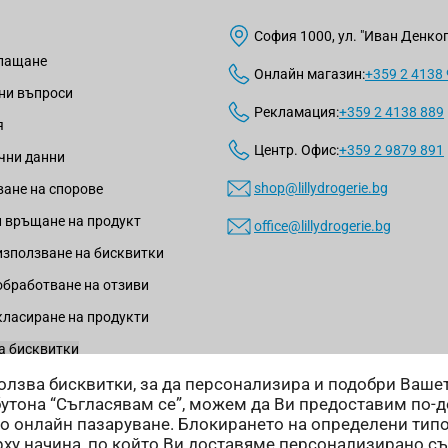
София 1000, ул. "Иван Денкогл
плащане
Онлайн магазин:
+359 2 4138
ни въпроси
Рекламация:
+359 2 4138 889
я
Центр. Офис:
+359 2 9879 891
чни данни
shop@lillydrogerie.bg
ане на спорове
 връщане на продукт
office@lillydrogerie.bg
използване на бисквитки
обработване на отзиви
класиране на продукти
а бисквитки
зползва бисквитки, за да персонализира и подобри Ваш
бутона “Съгласявам се”, можем да Ви предоставим по-
о онлайн пазаруване. Блокирането на определени тип
ху начина, по който Ви доставяме персонализирано с
Начини на доставка: