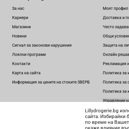
За нас
Моят профил
Кариери
Доставка и 
Магазини
Често задава
Новини
Общи услови
Сигнал за законови нарушения
Защита на ли
Лоялни програми
Онлайн решав
Контакти
Рекламация и
Карта на сайта
Политика за 
Информация за цените на стоките ЗВЕРБ
Политика за 
Политика за 
Управление н
Lillydrogerie.bg и
сайта. Избирайки 
по време на Вашет
окаже влияние вър
Начини на плащане: