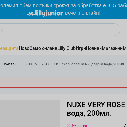
олемия обем поръчки срокът за обработка е 3–5 раб
вече и онлайн!
езащита
Ново
Само онлайн
Lilly Club
Игри
Новини
Магазини
М
Начало
/
NUXE VERY ROSE 3-в-1 Успокояваща мицеларна вода, 200мл.
NUXE VERY ROSE 
вода, 200мл.
Изчерпан
А