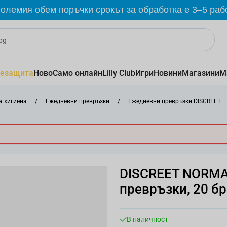
олемия обем поръчки срокът за обработка е 3–5 раб
езащита
Ново
Само онлайн
Lilly Club
Игри
Новини
Магазини
М
 хигиена
/
Ежедневни превръзки
/
Ежедневни превръзки DISCREET
DISCREET NORMA
превръзки, 20 бр
В наличност