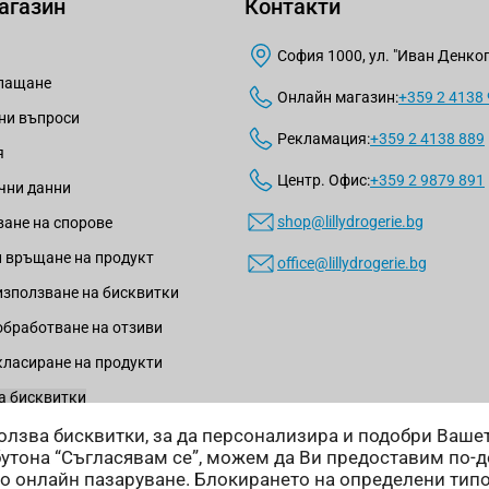
агазин
Контакти
София 1000, ул. "Иван Денкогл
плащане
Онлайн магазин:
+359 2 4138
ни въпроси
Рекламация:
+359 2 4138 889
я
Центр. Офис:
+359 2 9879 891
чни данни
shop@lillydrogerie.bg
ане на спорове
 връщане на продукт
office@lillydrogerie.bg
използване на бисквитки
обработване на отзиви
класиране на продукти
а бисквитки
зползва бисквитки, за да персонализира и подобри Ваш
бутона “Съгласявам се”, можем да Ви предоставим по-
о онлайн пазаруване. Блокирането на определени тип