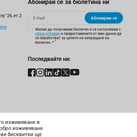
Абонирай се за бюлетина ни
Email
у" 26, ет.2
Абонирам се
 999
Желая да получавам бюлетин и се съгласявам с
общи условия
и предоставените от мен данни да
се обработват за целите на изпращане на
бюлетин.
*
Последвайте ни:
ето изживяване в
добро изживяване
ове бисквитки ще