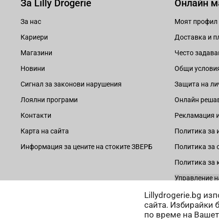
За Lilly Drogerie
Онлайн м
За нас
Моят профил
Кариери
Доставка и 
Магазини
Често задава
Новини
Общи услови
Сигнал за законови нарушения
Защита на ли
Лоялни програми
Онлайн решав
Контакти
Рекламация и
Карта на сайта
Политика за 
Информация за цените на стоките ЗВЕРБ
Политика за 
Политика за 
Управление н
Lillydrogerie.bg и
сайта. Избирайки 
по време на Вашет