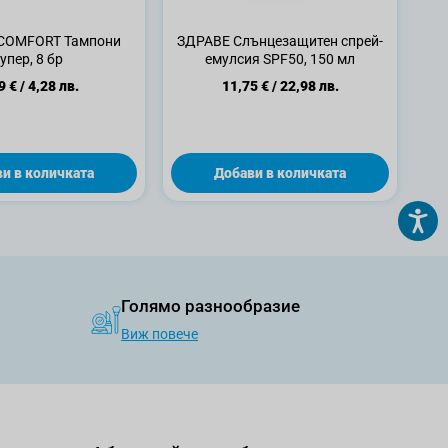
 COMFORT Тампони
ЗДРАВЕ Слънцезащитен спрей-
упер, 8 бр
емулсия SPF50, 150 мл
9 €
/
4,28 лв.
11,75 €
/
22,98 лв.
и в количката
Добави в количката
Голямо разнообразие
Виж повече