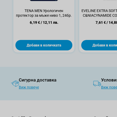
TENA MEN Урологичен
EVELINE EXTRA SOFT
протектор за мъже ниво 1, 24бр.
C&NIACYNAMIDE C
за лице и тяло,
6,19 €
/
12,11 лв.
7,61 €
/
14,8
Добави в количката
Добави в кол
Сигурна доставка
Услови
Виж повече
Виж пов