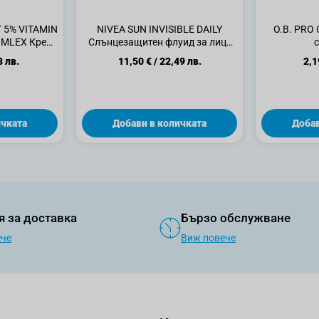
 5% VITAMIN
NIVEA SUN INVISIBLE DAILY
О.В. PRO
OMLEX Крем
Слънцезащитен флуид за лице
с
 200мл.
SPF 50+ , 40 мл
8 лв.
11,50 €
/
22,49 лв.
2,1
ичката
Добави в количката
Добав
я за доставка
Бързо обслужване
ече
Виж повече