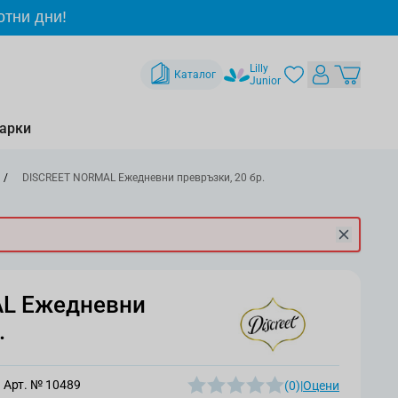
отни дни!
Lilly
Каталог
Junior
арки
/
DISCREET NORMAL Ежедневни превръзки, 20 бр.
L Ежедневни
.
Арт. №
10489
(0)
|
Оцени