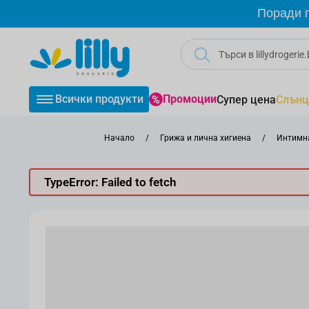
Прескачане към съдържанието
Поради г
Всички продукти
Промоции
Супер цена
Слънц
Начало
/
Грижа и лична хигиена
/
Интимна
TypeError: Failed to fetch