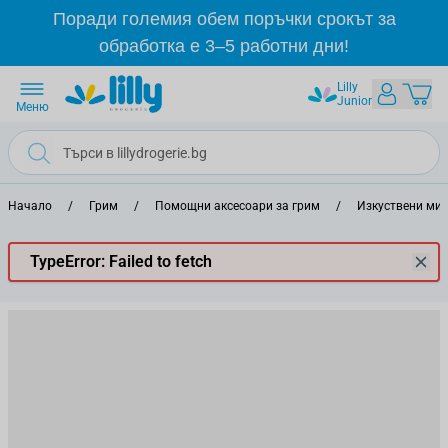
Прескачане към съдържанието
Поради големия обем поръчки срокът за
обработка е 3–5 работни дни!
Lilly
Junior
Меню
Начало
/
Грим
/
Помощни аксесоари за грим
/
Изкуствени миг
TypeError: Failed to fetch