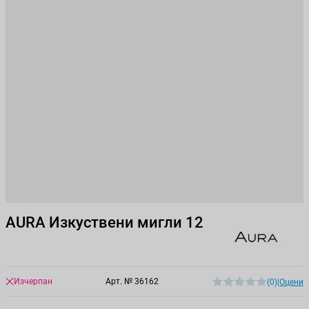
AURA Изкуствени мигли 12
Изчерпан
Арт. №
36162
(0)
|
Оцени