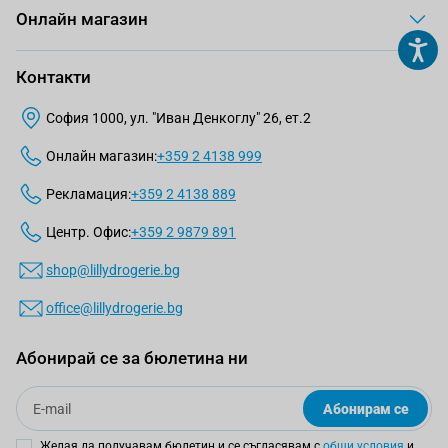
Онлайн магазин
Контакти
София 1000, ул. "Иван Денкоглу" 26, ет.2
Онлайн магазин:
+359 2 4138 999
Рекламация:
+359 2 4138 889
Центр. Офис:
+359 2 9879 891
shop@lillydrogerie.bg
office@lillydrogerie.bg
Абонирай се за бюлетина ни
Email
Абонирам се
Желая да получавам бюлетин и се съгласявам с
общи условия
и