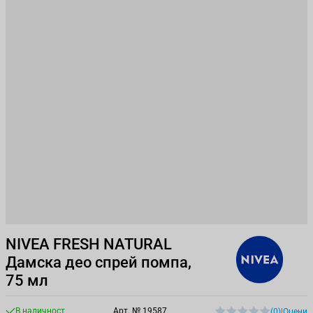
NIVEA FRESH NATURAL
Дамска део спрей помпа,
75 мл
В наличност
Арт. №
19587
(0)
|
Оцени