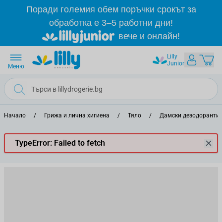
Прескачане към съдържанието
Поради големия обем поръчки срокът за
обработка е 3–5 работни дни!
вече и онлайн!
Lilly
Junior
Меню
Начало
/
Грижа и лична хигиена
/
Тяло
/
Дамски дезодоранти 
TypeError: Failed to fetch