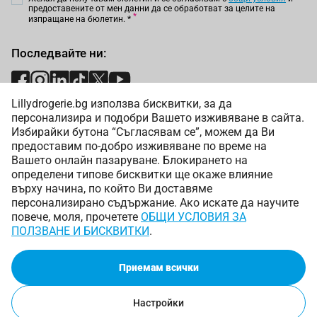
предоставените от мен данни да се обработват за целите на
изпращане на бюлетин.
*
Последвайте ни:
Lillydrogerie.bg използва бисквитки, за да
Начини на плащане:
персонализира и подобри Вашето изживяване в сайта.
Избирайки бутона “Съгласявам се”, можем да Ви
предоставим по-добро изживяване по време на
Вашето онлайн пазаруване. Блокирането на
определени типове бисквитки ще окаже влияние
върху начина, по който Ви доставяме
Начини на доставка:
персонализирано съдържание. Ако искате да научите
повече, моля, прочетете
ОБЩИ УСЛОВИЯ ЗА
ПОЛЗВАНЕ И БИСКВИТКИ
.
Приемам всички
Copyright © 2025 Лили Дрогерие ЕООД. Всички права
запазени.
Онлайн магазин от
Настройки