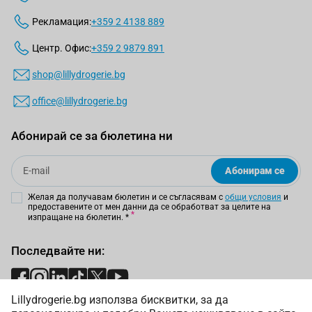
Рекламация:
+359 2 4138 889
Центр. Офис:
+359 2 9879 891
shop@lillydrogerie.bg
office@lillydrogerie.bg
Абонирай се за бюлетина ни
Email
Абонирам се
Желая да получавам бюлетин и се съгласявам с
общи условия
и
предоставените от мен данни да се обработват за целите на
изпращане на бюлетин.
*
Последвайте ни:
Lillydrogerie.bg използва бисквитки, за да
Начини на плащане: