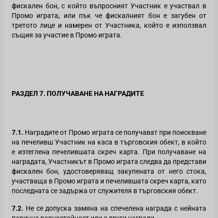
фискален бон, с който въпросният Участник е участвал в
Промо играта, или пък че фискалният бон е загубен от
третото лице и намерен от Участника, който е използвал
същия за участие в Промо играта.
РАЗДЕЛ 7. ПОЛУЧАВАНЕ НА НАГРАДИТЕ
7.1.
Наградите
от Промо играта се получават
при поискване
на печеливш Участник
на каса в търговския обект, в който
е изтеглена печелившата скреч карта. При получаване на
наградата, Участникът в Промо играта следва да представи
фискален бон, удостоверяващ закупената от него стока,
участваща в Промо играта и печелившата скреч карта, като
последната се задържа от служителя в търговския обект.
7.2.
Не се допуска замяна на спечелена награда с нейната