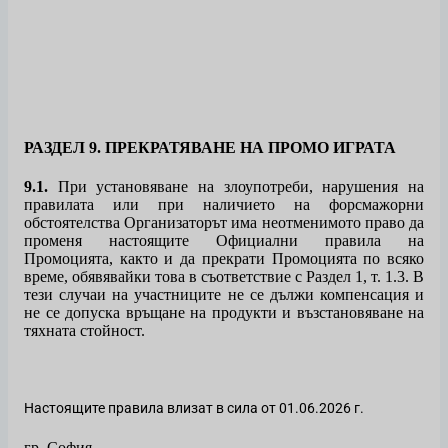
РАЗДЕЛ 9
.
ПРЕКРАТЯВАНЕ НА ПРОМО ИГРАТА
9.1.
При установяване на злоупотреби, нарушения на
правилата или при наличието на форсмажорни
обстоятелства Организаторът има неотменимото право да
променя настоящите Официални правила на
Промоцията, както и да прекрати Промоцията по всяко
време, обявявайки това в съответствие с Раздел 1, т. 1.3. В
тези случаи на участниците не се дължи компенсация и
не се допуска връщане на продукти и възстановяване на
тяхната стойност.
Настоящите правила влизат в сила от 01.0
6
.2026
г.
гр. София