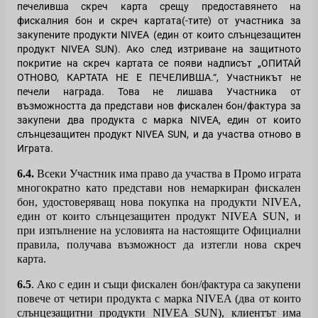
печеливша скреч карта срещу предоставянето на
фискалния бон и скреч картата(-тите) от участника за
закупените продукти
NIVEA
(един от които слънцезащитен
продукт NIVEA SUN). Ако след изтриване на защитното
покритие на скреч картата се появи надписът „ОПИТАЙ
ОТНОВО, КАРТАТА НЕ Е ПЕЧЕЛИВША.“, Участникът не
печели награда. Това не лишава Участника от
възможността да представи нов фискален бон/фактура за
закупени
два
продукта с марка
NIVEA, един от които
слънцезащитен продукт NIVEA SUN,
и да участва отново в
Играта.
6.4.
Всеки Участник има право да участва в Промо играта
многократно като представи нов немаркиран фискален
бон, удостоверяващ нова покупка на продукти
NIVEA,
един от които слънцезащитен продукт NIVEA
SUN,
и
при изпълнение на условията на настоящите Официални
правила, получава възможност да изтегли нова скреч
карта.
6.5
. Ако с един и същи фискален бон/фактура са закупени
повече от четири продукта с марка NIVEA (два от които
слънцезащитни продукти NIVEA SUN), клиентът има