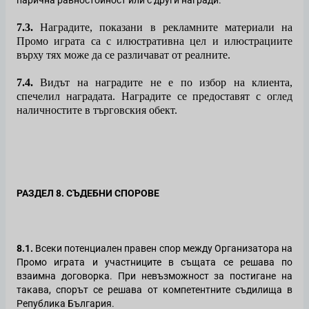
парична равностойност или с други награди.
7.3.
Наградите, показани в рекламните материали на
Промо играта са с илюстративна цел и илюстрациите
върху тях може да се различават от реалните.
7.4.
Видът на наградите не е по избор на клиента,
спечелил наградата. Наградите се предоставят с оглед
наличностите в търговския обект.
РАЗДЕЛ 8
.
СЪДЕБНИ СПОРОВЕ
8.1.
Всеки потенциален правен спор между Организатора на
Промо играта и участниците в същата се решава по
взаимна договорка. При невъзможност за постигане на
такава, спорът се решава от компетентните съдилища в
Република България.