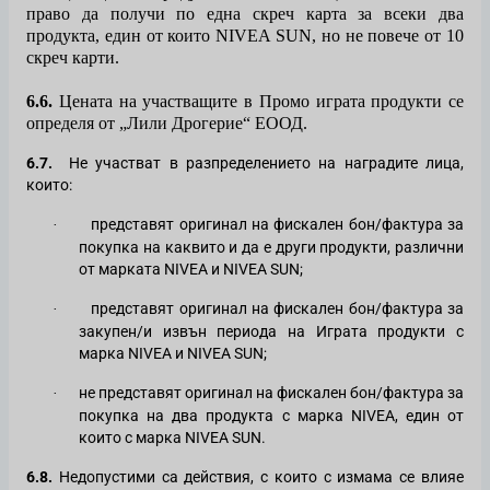
право да получи по една скреч карта за всеки два
продукта, един от които NIVEA SUN, но не повече от 10
скреч карти.
6.6.
Цената на участващите в Промо играта продукти се
определя от „Лили Дрогерие“ ЕООД.
6.7.
Не участват в разпределението на наградите лица,
които:
представят оригинал на фискален бон/фактура за
·
покупка на каквито и да е други продукти, различни
от марката NIVEA и NIVEA
SUN
;
представят оригинал на фискален бон/фактура за
·
закупен/и извън периода на Играта продукти с
марка NIVEA
и NIVEA SUN
;
не представят оригинал на фискален бон/фактура за
·
покупка на два продукта с марка NIVEA, един от
които с марка NIVEA
SUN.
6.8.
Недопустими са действия, с които с измама се влияе