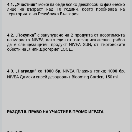
4.1. „Участник”
може да бъде всяко дееспособно физическо
лице на възраст над 18 години, което пребивава на
територията на Република България.
4.2. „Покупка”
е закупуване на 2 продукта от асортимента
на марката NIVEA, като един от тях задължително трябва
да е слънцезащитен продукт NIVEA
SUN,
от търговските
обекти на „Лили Дрогерие“ ЕООД.
4.3. „Награди“
са
1000 бр.
NIVEA
Плажна топка;
1000 бр.
NIVEA Дамски спрей дезодорант Blooming Garden, 150 ml.
РАЗДЕЛ 5. ПРАВО НА УЧАСТИЕ В ПРОМО ИГРАТА