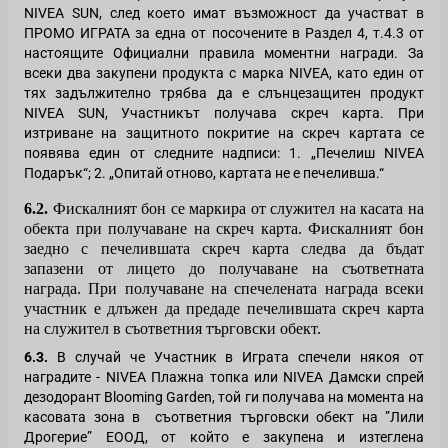
NIVEA
SUN
,
след което имат възможност да участват в
ПРОМО ИГРАТА за една от посочените в Раздел 4, т.4.3 от
настоящите Официални правила моментни награди. За
всеки два закупени продукта с марка
NIVEA, като един от
тях задължително трябва да е слънцезащитен продукт
NIVEA SUN,
Участникът получава скреч карта. При
изтриване на защитното покритие на скреч картата се
появява един от следните надписи: 1. „Печелиш
NIVEA
Подарък
“; 2. „Опитай отново, картата не е печеливша.“
6.2.
Фискалният бон се маркира от служител на касата на
обекта при получаване на скреч карта. Фискалният бон
заедно с печелившата скреч карта следва да бъдат
запазени от лицето до получаване на съответната
награда. При получаване на спечелената награда всеки
участник е длъжен да предаде печелившата скреч карта
на служител в съответния търговски обект.
6.3.
В случай че Участник в Играта спечели някоя от
наградите -
NIVEA Плажна топка
или
NIVEA Дамски спрей
дезодорант Blooming Garden
, той ги получава на момента на
касовата зона в
съответния търговски обект на ”Лили
Дрогерие” ЕООД, от който е закупена и изтеглена