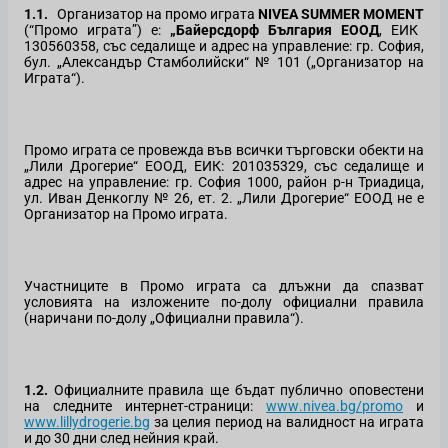
1.1.
Организатор на промо играта
NIVEA SUMMER MOMENT
(“Промо играта”) e:
„Байерсдорф България ЕООД
,
ЕИК
130560358, със седалище и адрес на управление: гр. София,
бул. „Александър Стамболийски“ № 101 („Организатор на
Играта“)
.
Промо играта се провежда във всички търговски обекти на
„Лили Дрогерие“ ЕООД, ЕИК: 201035329, със седалище и
адрес на управление: гр. София 1000, район р-н Триадица,
ул. Иван Денкоглу № 26, ет. 2. „Лили Дрогерие“ ЕООД не е
Организатор на Промо играта.
Участниците в Промо играта са длъжни да спазват
условията на изложените по-долу официални правила
(наричани по-долу „Официални правила“).
1.2.
Официалните правила ще бъдат публично оповестени
на следните интернет-страници:
www
.
nivea
.
bg
/
promo
и
www.lillydrogerie.bg
за целия период на валидност на играта
и до 30 дни след нейния край.