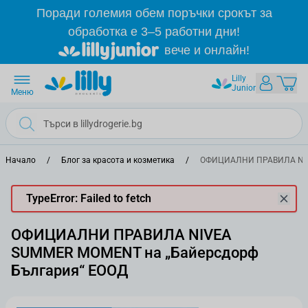
Прескачане към съдържанието
Поради големия обем поръчки срокът за
обработка е 3–5 работни дни!
вече и онлайн!
Lilly
Junior
Меню
Начало
/
Блог за красота и козметика
/
ОФИЦИАЛНИ ПРАВИЛА NIVE
TypeError: Failed to fetch
ОФИЦИАЛНИ ПРАВИЛА NIVEA
SUMMER MOMENT на „Байерсдорф
България“ ЕООД