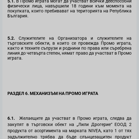
5.1.
В Промо играта могат да участват всички дееспособни
физически лица, навършили 18 години към момента на
покупката, които пребивават на територията на Република
България.
5.2.
Служителите на Организатора и служителите на
търговските обекти, в които се провежда Промо играта,
както и техните съпрузи и роднини по права или съребрена
линия до четвърта степен, нямат право да участват в Промо
играта.
РАЗДЕЛ 6. МЕХАНИЗЪМ НА ПРОМО ИГРАТА
6.1.
Желаещите да участват в Промо играта, следва да
закупят в търговски обект на „Лили Дрогерие“ ЕООД
2
продукта от асортимента на марката NIVEA, като 1 от тях
задължително трябва да бъде слънцезащитен продукт