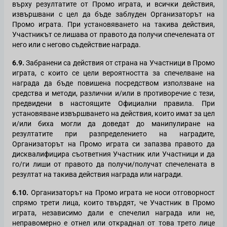
върху резултатите от Промо играта, и всички действия,
извършвани с цел да бъде заблуден Организаторът на
Промо играта. При установяването на такива действия,
Участникът се лишава от правото да получи спечелената от
него или с негово съдействие награда.
6.9.
Забранени са действия от страна на Участници в Промо
играта, с които се цели вероятността за спечелване на
награда да бъде повишена посредством използване на
средства и методи, различни и/или в противоречие с тези,
предвидени в настоящите Официални правила. При
установяване извършването на действия, които имат за цел
и/или биха могли да доведат до манипулиране на
резултатите при разпределението на наградите,
Организаторът на Промо играта си запазва правото да
дисквалифицира съответния Участник или Участници и да
го/ги лиши от правото да получи/получат спечелената в
резултат на такива действия награда или награди.
6.10.
Организаторът на Промо играта не носи отговорност
спрямо трети лица, които твърдят, че Участник в Промо
играта, независимо дали е спечелил награда или не,
неправомерно е отнел или откраднал от това трето лице