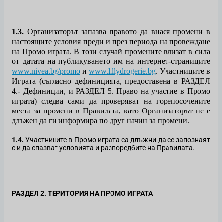
1.3.
Организаторът запазва правото да внася промени в
настоящите условия преди и през периода на провеждане
на Промо играта. В този случай промените влизат в сила
от датата на публикуването им на интернет-страниците
www.nivea.bg/
promo
и
www.lillydrogerie.bg
.
Участниците в
Играта (съгласно дефиницията, предоставена в РАЗДЕЛ
4.- Дефиниции, и РАЗДЕЛ 5.
Право на участие в Промо
играта
) следва сами да проверяват на горепосочените
места за промени в Правилата, като Организаторът не е
длъжен да ги информира по друг начин за промени.
1.4.
Участниците в Промо играта са длъжни да се запознаят
с и да спазват условията и разпоредбите на Правилата.
РАЗДЕЛ 2. ТЕРИТОРИЯ НА ПРОМО ИГРАТА