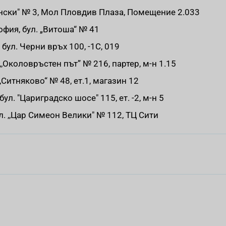
рански" № 3, Мол Пловдив Плаза, Помещение 2.033
София, бул. „Витоша“ № 41
 бул. Черни връх 100, -1С, 019
.,,Околовръстен път” № 216, партер, м-н 1.15
,,Ситняково“ № 48, ет.1, магазин 12
 бул. "Цариградско шосe" 115, ет. -2, м-н 5
ул. ,,Цар Симеон Велики" № 112, ТЦ Сити