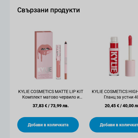
Свързани продукти
KYLIE COSMETICS MATTE LIP KIT
KYLIE COSMETICS HIG
Комплект матово червило и
Гланц за устни 4
молив за устни 808
37,83 €
/
73,99 лв.
20,45 €
/
40,00 л
Добави в количката
Добави в количка