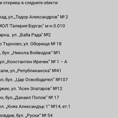
и откриеш в следните обекти:
рад, ул.,,Тодор Александров” № 2
 МОЛ "Галерия Бургас" м-н 0.010
арна, ул. ,,Баба Рада" №2
ко Търново, ул. Оборище № 18
а, бул. „Никола Войводов“ №1
 ул.,,Константин Иречек” № 1 – А
али, ул.,,Републиканска“ №41
л, бул. ,,Цар Освободител” №107
джик, ул. "Асен Златаров" №12
н, бул.,,Данаил Попов” № 17
ул. „Княз Александър 1“ №14, ет.1
ловдив, бул. „Руски“ № 54