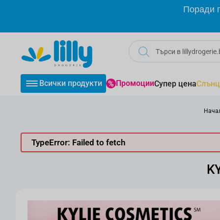
Прескачане към съдържанието
Поради г
Всички продукти
Промоции
Супер цена
Слънц
Нача
TypeError: Failed to fetch
KY