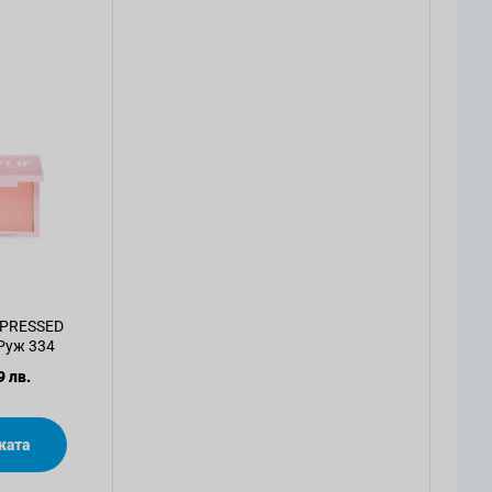
 PRESSED
Руж 334
9 лв.
ката