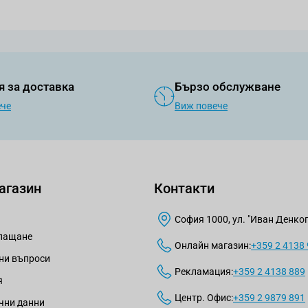
я за доставка
Бързо обслужване
ече
Виж повече
агазин
Контакти
София 1000, ул. "Иван Денкогл
плащане
Онлайн магазин:
+359 2 4138
ни въпроси
Рекламация:
+359 2 4138 889
я
Центр. Офис:
+359 2 9879 891
чни данни