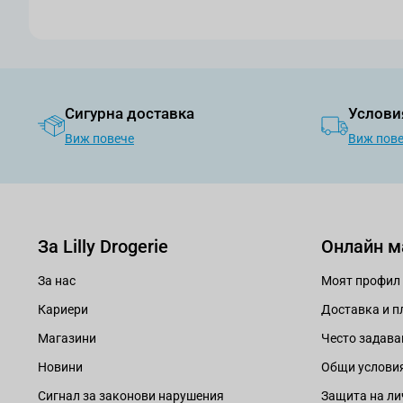
Сигурна доставка
Услови
Виж повече
Виж пов
За Lilly Drogerie
Онлайн м
За нас
Моят профил
Кариери
Доставка и 
Магазини
Често задава
Новини
Общи услови
Сигнал за законови нарушения
Защита на ли