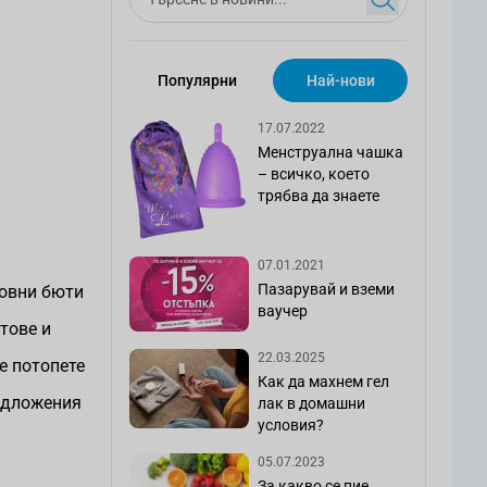
Популярни
Най-нови
17.07.2022
Менструална чашка
– всичко, което
трябва да знаете
07.01.2021
Пазарувай и вземи
товни бюти
ваучер
тове и
22.03.2025
е потопете
Как да махнем гел
редложения
лак в домашни
условия?
05.07.2023
За какво се пие