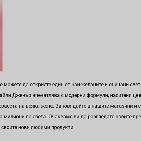
е можете да откриете един от най-желаните и обичани све
айли Дженър впечатлява с модерни формули, наситени цве
красота на всяка жена. Заповядайте в нашите магазини и с
ва милиони по света. Очакваме ви да разгледате новите п
е своите нови любими продукти!