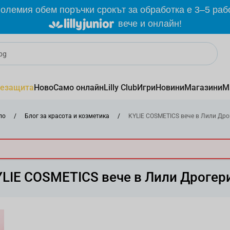
олемия обем поръчки срокът за обработка е 3–5 раб
вече и онлайн!
езащита
Ново
Само онлайн
Lilly Club
Игри
Новини
Магазини
М
ло
/
Блог за красота и козметика
/
KYLIE COSMETICS вече в Лили Дро
LIE COSMETICS вече в Лили Дрогер