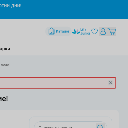
отни дни!
Lilly
Каталог
Junior
арки
герие!
ие!