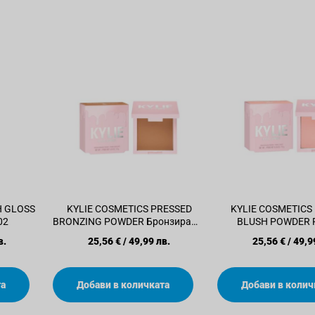
H GLOSS
KYLIE COSMETICS PRESSED
KYLIE COSMETICS
02
BRONZING POWDER Бронзираща
BLUSH POWDER 
пудра 300
в.
25,56 €
/
49,99 лв.
25,56 €
/
49,9
та
Добави в количката
Добави в колич