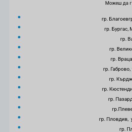
Можеш да г
гр. Благоевг
гр. Бургас,
гр. В
гр. Вели
гр. Врац
гр. Габрово,
гр. Кърдж
гр. Кюстенди
гр. Пазар
гр.Плеве
гр. Пловдив, 
гр. П