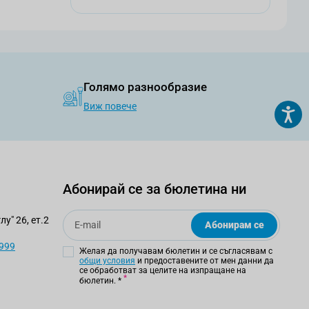
Голямо разнообразие
Виж повече
Абонирай се за бюлетина ни
Email
у" 26, ет.2
Абонирам се
 999
Желая да получавам бюлетин и се съгласявам с
общи условия
и предоставените от мен данни да
се обработват за целите на изпращане на
бюлетин.
*