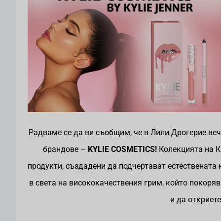
Радваме се да ви съобщим, че в Лили Дрогерие веч
брандове
–
KYLIE COSMETICS!
Колекцията на К
продукти, създадени да подчертават естествената 
в света на висококачествения грим, който покоря
и да откриет