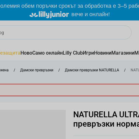
олемия обем поръчки срокът за обработка е 3–5 раб
вече и онлайн!
езащита
Ново
Само онлайн
Lilly Club
Игри
Новини
Магазини
М
гиена
/
Дамски превръзки
/
Дамски превръзки NATURELLA
/
NATU
NATURELLA ULTR
превръзки нормал