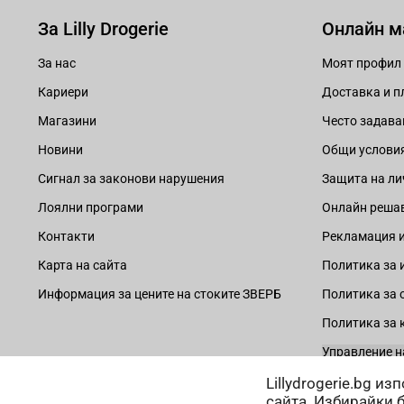
За Lilly Drogerie
Онлайн м
За нас
Моят профил
Кариери
Доставка и 
Магазини
Често задава
Новини
Общи услови
Сигнал за законови нарушения
Защита на ли
Лоялни програми
Онлайн решав
Контакти
Рекламация и
Карта на сайта
Политика за 
Информация за цените на стоките ЗВЕРБ
Политика за 
Политика за 
Управление н
Lillydrogerie.bg и
сайта. Избирайки 