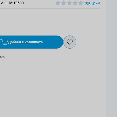
Арт. №
10500
(0)
|
Оцени
Добави в количката
тер.