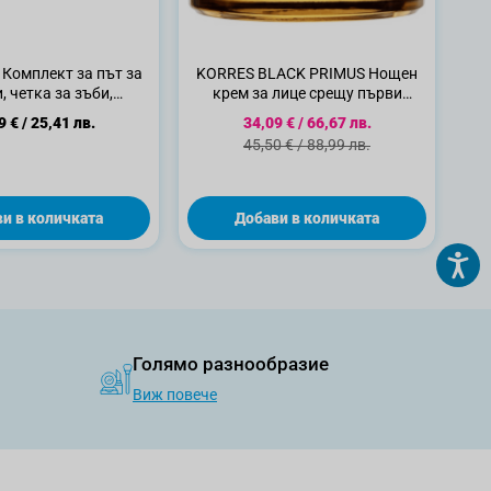
Комплект за път за
KORRES BLACK PRIMUS Нощен
, четка за зъби,
крем за лице срещу първи
лни четки, паста за
бръчки с екстракт от зародиш
Специална цена
9 €
/
25,41 лв.
34,09 €
/
66,67 лв.
 6-12г., 1бр.
на шишарки, 40 мл
Стандартна цена
45,50 €
/
88,99 лв.
и в количката
Добави в количката
Голямо разнообразие
Виж повече