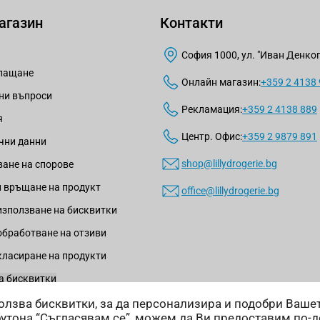
агазин
Контакти
София 1000, ул. "Иван Денкогл
плащане
Онлайн магазин:
+359 2 4138
ни въпроси
Рекламация:
+359 2 4138 889
я
Центр. Офис:
+359 2 9879 891
чни данни
shop@lillydrogerie.bg
ане на спорове
 връщане на продукт
office@lillydrogerie.bg
използване на бисквитки
обработване на отзиви
класиране на продукти
а бисквитки
зползва бисквитки, за да персонализира и подобри Ваш
бутона “Съгласявам се”, можем да Ви предоставим по-