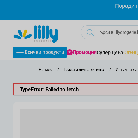
Прескачане към съдържанието
Поради г
Всички продукти
Промоции
Супер цена
Слънц
Начало
/
Грижа и лична хигиена
/
Интимна хи
TypeError: Failed to fetch