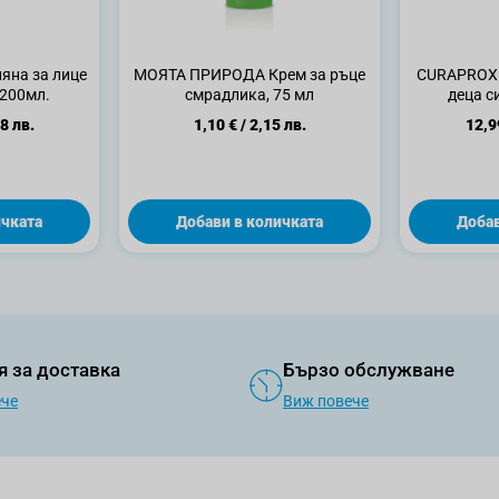
яна за лице
МОЯТА ПРИРОДА Крем за ръце
CURAPROX 
 200мл.
смрадлика, 75 мл
деца си
интердента
8 лв.
1,10 €
/
2,15 лв.
12,9
зъби
ичката
Добави в количката
Добав
я за доставка
Бързо обслужване
ече
Виж повече