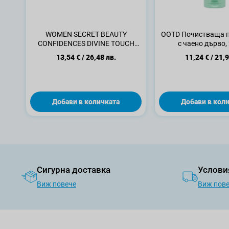
WOMEN SECRET BEAUTY
OOTD Почистваща п
CONFIDENCES DIVINE TOUCH
с чаено дърво,
Мляко за тяло, 250 мл
13,54 €
/
26,48 лв.
11,24 €
/
21,9
Добави в количката
Добави в кол
Сигурна доставка
Услови
Виж повече
Виж пов