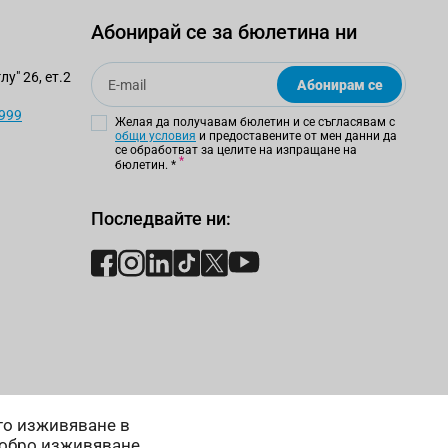
Абонирай се за бюлетина ни
Email
у" 26, ет.2
Абонирам се
 999
Желая да получавам бюлетин и се съгласявам с
общи условия
и предоставените от мен данни да
се обработват за целите на изпращане на
бюлетин.
*
Последвайте ни:
ето изживяване в
добро изживяване