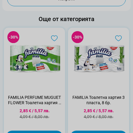
Още от категорията
-30%
-30%
-30%
-30%
FAMILIA PERFUME MUGUET
FAMILIA Тоалетна хартия 3
FLOWER Тоалетна хартия 3
пласта, 8 бр.
пласта, 8бр.
Специална цена
Специална цена
2,85 €
/
5,57 лв.
2,85 €
/
5,57 лв.
Стандартна цена
Стандартна цена
4,09 €
/
8,00 лв.
4,09 €
/
8,00 лв.