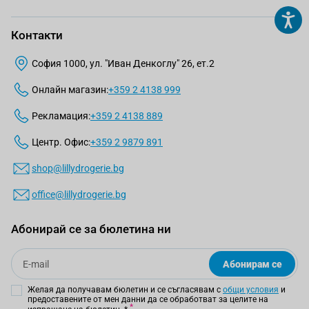
Контакти
София 1000, ул. "Иван Денкоглу" 26, ет.2
Онлайн магазин:
+359 2 4138 999
Рекламация:
+359 2 4138 889
Центр. Офис:
+359 2 9879 891
shop@lillydrogerie.bg
office@lillydrogerie.bg
Абонирай се за бюлетина ни
Email
Абонирам се
Желая да получавам бюлетин и се съгласявам с
общи условия
и
предоставените от мен данни да се обработват за целите на