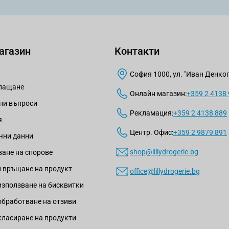
агазин
Контакти
София 1000, ул. "Иван Денкогл
плащане
Онлайн магазин:
+359 2 4138
ни въпроси
Рекламация:
+359 2 4138 889
я
Центр. Офис:
+359 2 9879 891
чни данни
shop@lillydrogerie.bg
ане на спорове
 връщане на продукт
office@lillydrogerie.bg
използване на бисквитки
обработване на отзиви
класиране на продукти