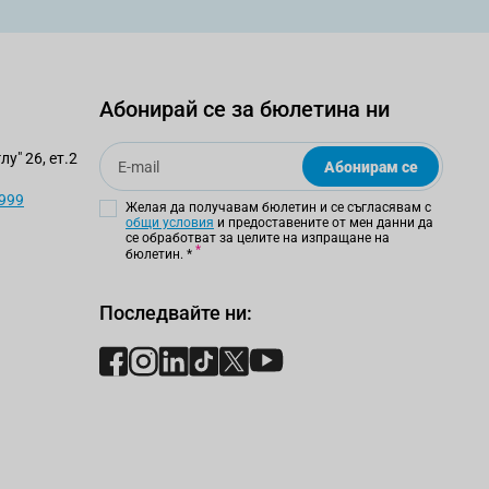
Абонирай се за бюлетина ни
Email
у" 26, ет.2
Абонирам се
 999
Желая да получавам бюлетин и се съгласявам с
общи условия
и предоставените от мен данни да
се обработват за целите на изпращане на
бюлетин.
*
Последвайте ни: