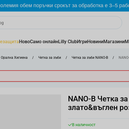
олемия обем поръчки срокът за обработка е 3–5 раб
езащита
Ново
Само онлайн
Lilly Club
Игри
Новини
Магазини
М
Орална Хигиена
/
Четка за зъби
/
Четка за зъби NANO-B
/
NANO-B
NANO-B Четка за
злато&въглен роз
В наличност