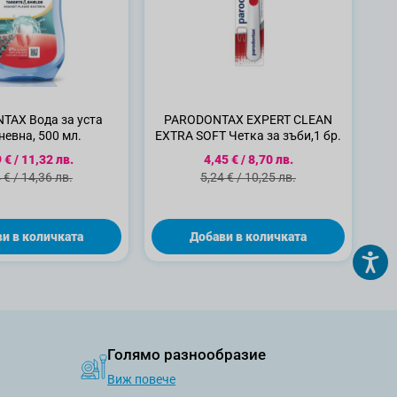
TAX Вода за уста
PARODONTAX EXPERT CLEAN
евна, 500 мл.
EXTRA SOFT Четка за зъби,1 бр.
циална цена
Специална цена
 €
/
11,32 лв.
4,45 €
/
8,70 лв.
ндартна цена
Стандартна цена
 €
/
14,36 лв.
5,24 €
/
10,25 лв.
и в количката
Добави в количката
Голямо разнообразие
Виж повече