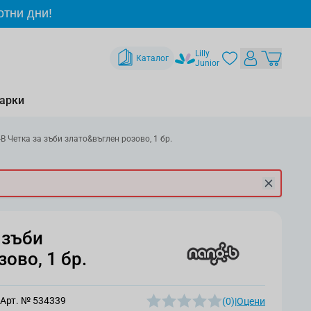
отни дни!
Lilly
Каталог
Junior
арки
 Четка за зъби злато&въглен розово, 1 бр.
 зъби
ово, 1 бр.
Арт. №
534339
(0)
|
Оцени