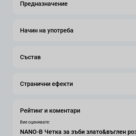
Предназначение
Начин на употреба
Състав
Странични ефекти
Рейтинг и коментари
Вие оценявате:
NANO-B Четка за зъби злато&въглен роз