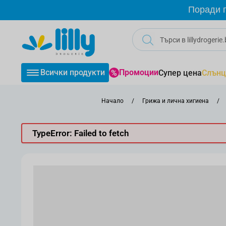
Прескачане към съдържанието
Поради г
Всички продукти
Промоции
Супер цена
Слънц
Начало
/
Грижа и лична хигиена
/
TypeError: Failed to fetch