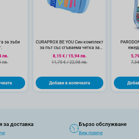
а за зъби
CURAPROX BE YOU Син комплект
PARODON
г.
за път със сгъваема четка за
ежедн
зъби, паста за зъби 10мл,
ена
Специална цена
Спе
4 лв.
8,15 €
/
15,94 лв.
5,79
интердентал, 1бр
цена
Стандартна цена
Ста
8 лв.
11,75 €
/
22,98 лв.
7,34
ичката
Добави в количката
Добав
я за доставка
Бързо обслужване
ече
Виж повече