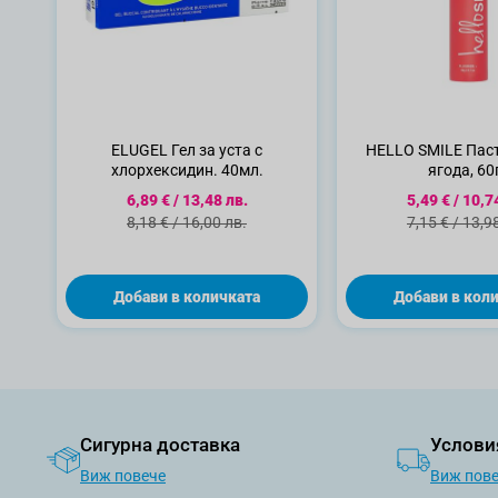
ELUGEL Гел за уста с
HELLO SMILE Паст
хлорхексидин. 40мл.
ягода, 60
Специална цена
Специална ц
6,89 €
/
13,48 лв.
5,49 €
/
10,7
Стандартна цена
Стандартна 
8,18 €
/
16,00 лв.
7,15 €
/
13,9
Добави в количката
Добави в кол
Сигурна доставка
Услови
Виж повече
Виж пов