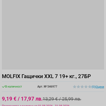
MOLFIX Гащички XXL 7 19+ кг., 27БР
В наличност
Арт. №
546977
(0)
|
Оцени
9,19 €
/ 17,97 лв.
13,29 €
/ 25,99 лв.