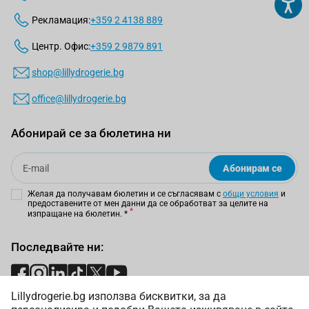
Рекламация:
+359 2 4138 889
Центр. Офис:
+359 2 9879 891
shop@lillydrogerie.bg
office@lillydrogerie.bg
Абонирай се за бюлетина ни
Email
Абонирам се
Желая да получавам бюлетин и се съгласявам с
общи условия
и
предоставените от мен данни да се обработват за целите на
изпращане на бюлетин.
*
Последвайте ни:
Lillydrogerie.bg използва бисквитки, за да
Начини на плащане: