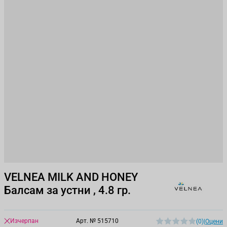
VELNEA MILK AND HONEY
Балсам за устни , 4.8 гр.
Изчерпан
Арт. №
515710
(0)
|
Оцени