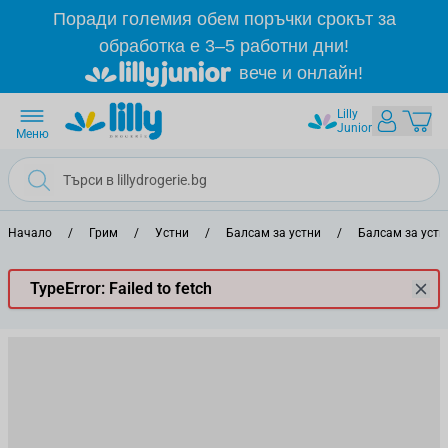
Прескачане към съдържанието
Поради големия обем поръчки срокът за
обработка е 3–5 работни дни!
вече и онлайн!
Lilly
Junior
Меню
Начало
/
Грим
/
Устни
/
Балсам за устни
/
Балсам за уст
TypeError: Failed to fetch