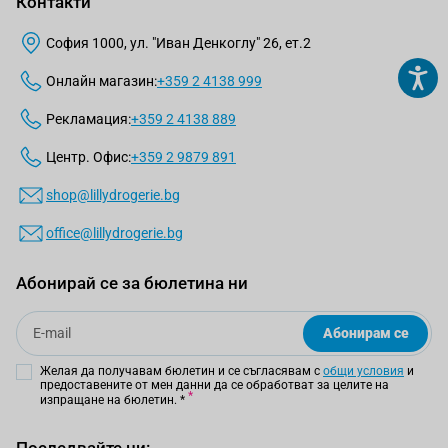
Контакти
София 1000, ул. "Иван Денкоглу" 26, ет.2
Онлайн магазин:
+359 2 4138 999
Рекламация:
+359 2 4138 889
Центр. Офис:
+359 2 9879 891
shop@lillydrogerie.bg
office@lillydrogerie.bg
Абонирай се за бюлетина ни
Email
Абонирам се
Желая да получавам бюлетин и се съгласявам с
общи условия
и
предоставените от мен данни да се обработват за целите на
изпращане на бюлетин.
*
Последвайте ни: