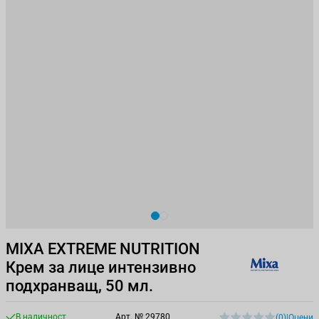
View larger image
View larger image
MIXA EXTREME NUTRITION
Крем за лице интензивно
подхранващ, 50 мл.
В наличност
Арт. №
29780
(0)
|
Оцени