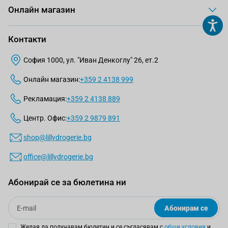
Онлайн магазин
Контакти
София 1000, ул. "Иван Денкоглу" 26, ет.2
Онлайн магазин:
+359 2 4138 999
Рекламация:
+359 2 4138 889
Центр. Офис:
+359 2 9879 891
shop@lillydrogerie.bg
office@lillydrogerie.bg
Абонирай се за бюлетина ни
Email
Абонирам се
Желая да получавам бюлетин и се съгласявам с
общи условия
и