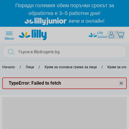
Прескачане към съдържанието
Поради големия обем поръчки срокът за
обработка е 3–5 работни дни!
вече и онлайн!
Lilly
Junior
Меню
Начало
/
Лице
/
Крем за основна грижа за лице
/
Крем за осн
TypeError: Failed to fetch