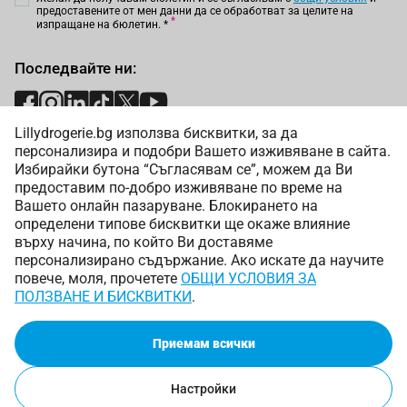
предоставените от мен данни да се обработват за целите на
изпращане на бюлетин.
*
Последвайте ни:
Lillydrogerie.bg използва бисквитки, за да
Начини на плащане:
персонализира и подобри Вашето изживяване в сайта.
Избирайки бутона “Съгласявам се”, можем да Ви
предоставим по-добро изживяване по време на
Вашето онлайн пазаруване. Блокирането на
определени типове бисквитки ще окаже влияние
върху начина, по който Ви доставяме
Начини на доставка:
персонализирано съдържание. Ако искате да научите
повече, моля, прочетете
ОБЩИ УСЛОВИЯ ЗА
ПОЛЗВАНЕ И БИСКВИТКИ
.
Приемам всички
Copyright © 2025 Лили Дрогерие ЕООД. Всички права
запазени.
Онлайн магазин от
Настройки