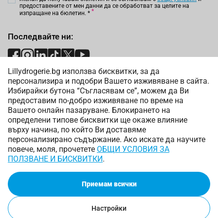
предоставените от мен данни да се обработват за целите на
изпращане на бюлетин.
*
Последвайте ни:
Lillydrogerie.bg използва бисквитки, за да
Начини на плащане:
персонализира и подобри Вашето изживяване в сайта.
Избирайки бутона “Съгласявам се”, можем да Ви
предоставим по-добро изживяване по време на
Вашето онлайн пазаруване. Блокирането на
определени типове бисквитки ще окаже влияние
върху начина, по който Ви доставяме
Начини на доставка:
персонализирано съдържание. Ако искате да научите
повече, моля, прочетете
ОБЩИ УСЛОВИЯ ЗА
ПОЛЗВАНЕ И БИСКВИТКИ
.
Приемам всички
Copyright © 2025 Лили Дрогерие ЕООД. Всички права
запазени.
Онлайн магазин от
Настройки