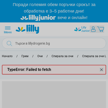
Прескачане към съдържанието
Поради големия обем поръчки срокът за
обработка е 3–5 работни дни!
вече и онлайн!
Lilly
Junior
Меню
Начало
/
Грим
/
Очи
/
Спирала за очи
/
Спирала за очи L`
TypeError: Failed to fetch