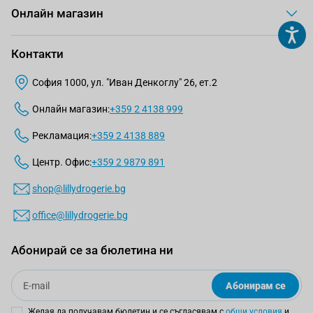
Онлайн магазин
Контакти
София 1000, ул. "Иван Денкоглу" 26, ет.2
Онлайн магазин:
+359 2 4138 999
Рекламация:
+359 2 4138 889
Центр. Офис:
+359 2 9879 891
shop@lillydrogerie.bg
office@lillydrogerie.bg
Абонирай се за бюлетина ни
Email
Абонирам се
Желая да получавам бюлетин и се съгласявам с
общи условия
и