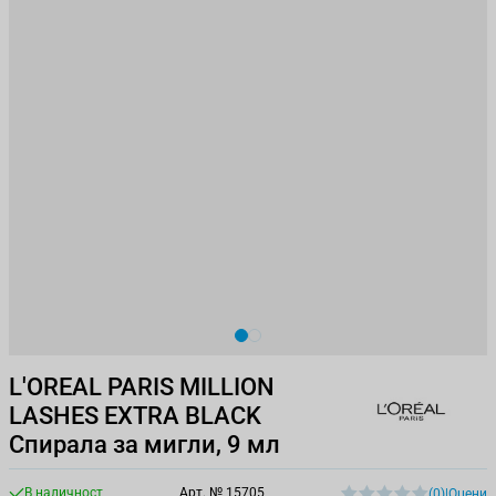
View larger image
View larger image
L'OREAL PARIS MILLION
LASHES EXTRA BLACK
Спирала за мигли, 9 мл
В наличност
Арт. №
15705
(0)
|
Оцени