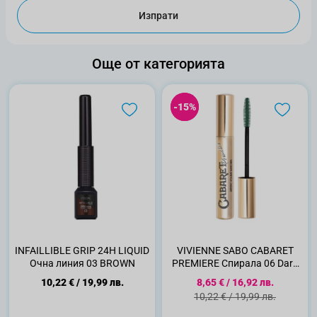
Изпрати
Още от категорията
-15%
-15%
INFAILLIBLE GRIP 24H LIQUID
VIVIENNE SABO CABARET
Очна линия 03 BROWN
PREMIERE Спирала 06 Dark
Green 9 мл.
Специална цена
10,22 €
/
19,99 лв.
8,65 €
/
16,92 лв.
Стандартна цена
10,22 €
/
19,99 лв.