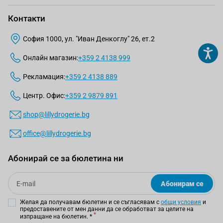
Контакти
София 1000, ул. "Иван Денкоглу" 26, ет.2
Онлайн магазин:
+359 2 4138 999
Рекламация:
+359 2 4138 889
Центр. Офис:
+359 2 9879 891
shop@lillydrogerie.bg
office@lillydrogerie.bg
Абонирай се за бюлетина ни
Email
Абонирам се
Желая да получавам бюлетин и се съгласявам с
общи условия
и
предоставените от мен данни да се обработват за целите на
изпращане на бюлетин.
*