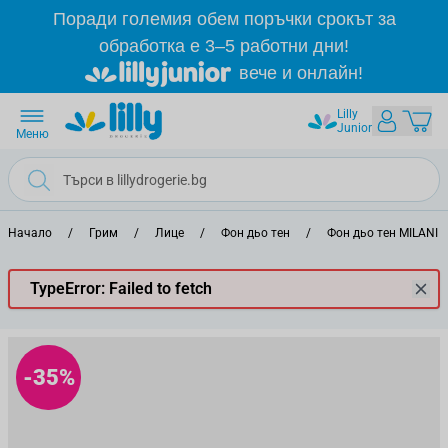
Прескачане към съдържанието
Поради големия обем поръчки срокът за
обработка е 3–5 работни дни!
вече и онлайн!
Lilly
Junior
Меню
Начало
/
Грим
/
Лице
/
Фон дьо тен
/
Фон дьо тен MILANI
TypeError: Failed to fetch
-35%