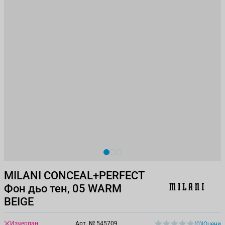
View larger image
View larger image
View larger image
MILANI CONCEAL+PERFECT
Фон дьо тен, 05 WARM
BEIGE
Изчерпан
Арт. №
545709
(0)
|
Оцени