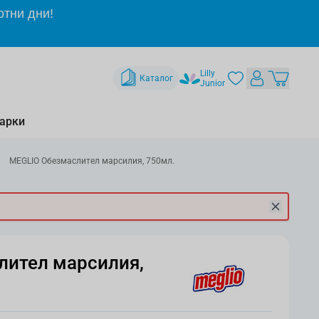
отни дни!
Lilly
Каталог
Junior
арки
MEGLIO Обезмаслител марсилия, 750мл.
лител марсилия,