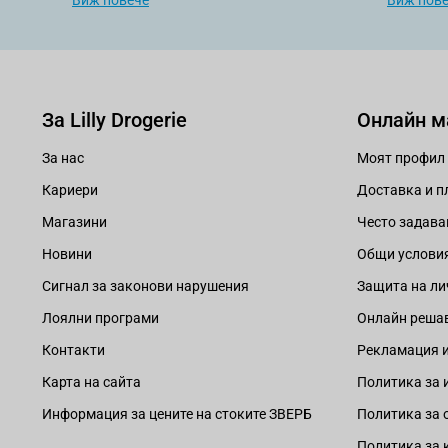
Виж повече
Виж пов
За Lilly Drogerie
Онлайн м
За нас
Моят профил
Кариери
Доставка и 
Магазини
Често задава
Новини
Общи услови
Сигнал за законови нарушения
Защита на ли
Лоялни програми
Онлайн решав
Контакти
Рекламация и
Карта на сайта
Политика за 
Информация за цените на стоките ЗВЕРБ
Политика за 
Политика за 