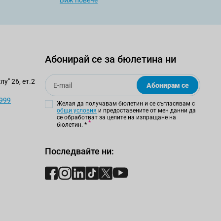
Виж повече
Абонирай се за бюлетина ни
Email
у" 26, ет.2
Абонирам се
 999
Желая да получавам бюлетин и се съгласявам с
общи условия
и предоставените от мен данни да
се обработват за целите на изпращане на
бюлетин.
*
Последвайте ни: