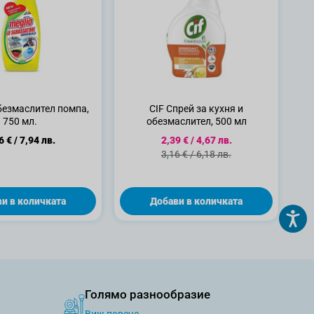
езмаслител помпа,
CIF Спрей за кухня и
750 мл.
обезмаслител, 500 мл
Специална цена
6 €
/
7,94 лв.
2,39 €
/
4,67 лв.
Стандартна цена
3,16 €
/
6,18 лв.
и в количката
Добави в количката
Голямо разнообразие