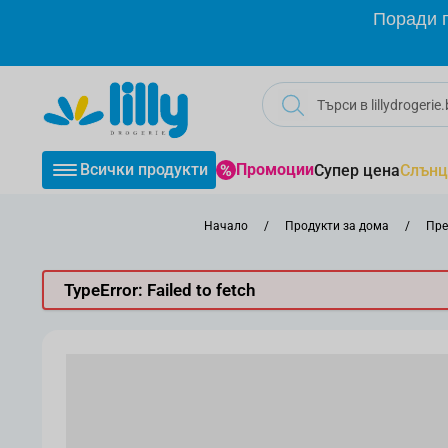
Прескачане към съдържанието
Поради г
Всички продукти
Промоции
Супер цена
Слънц
Начало
/
Продукти за дома
/
Пре
TypeError: Failed to fetch