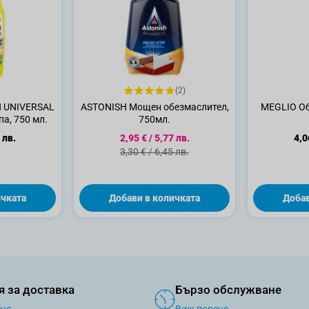
(2)
N UNIVERSAL
ASTONISH Мощен обезмаслител,
MEGLIO Об
а, 750 мл.
750мл.
Специална цена
 лв.
2,95 €
/
5,77 лв.
4,0
Стандартна цена
3,30 €
/
6,45 лв.
ичката
Добави в количката
Добав
я за доставка
Бързо обслужване