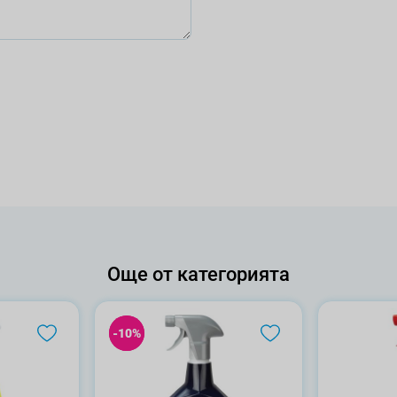
Още от категорията
-10%
-10%