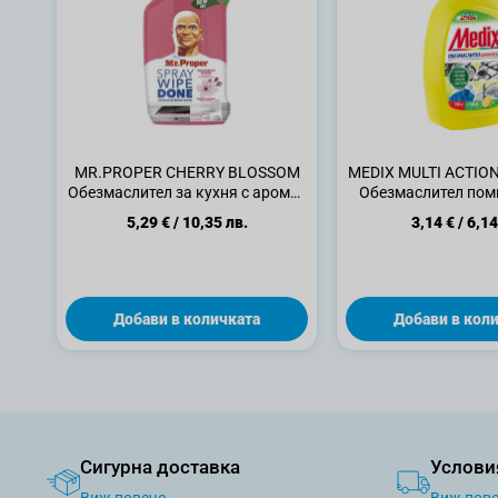
MR.PROPER CHERRY BLOSSOM
MEDIX MULTI ACTIO
Обезмаслител за кухня с аромат
Обезмаслител помп
на черешов цвят, 800 мл.
5,29 €
/
10,35 лв.
3,14 €
/
6,14
Добави в количката
Добави в кол
Сигурна доставка
Услови