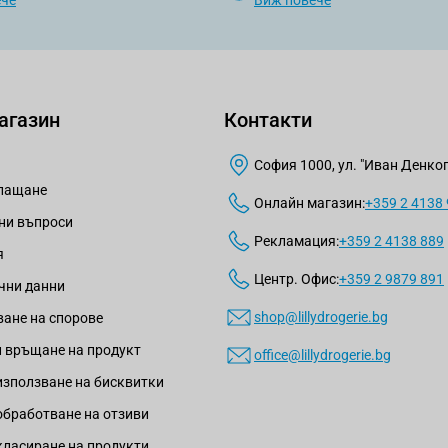
ече
Виж повече
агазин
Контакти
София 1000, ул. "Иван Денкогл
плащане
Онлайн магазин:
+359 2 4138
ни въпроси
Рекламация:
+359 2 4138 889
я
Центр. Офис:
+359 2 9879 891
чни данни
shop@lillydrogerie.bg
ане на спорове
 връщане на продукт
office@lillydrogerie.bg
използване на бисквитки
обработване на отзиви
класиране на продукти