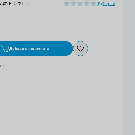
Арт. №
522116
(0)
|
Оцени
Добави в количката
тер.