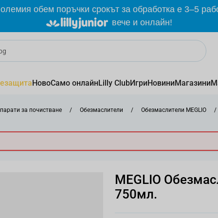
олемия обем поръчки срокът за обработка е 3–5 раб
вече и онлайн!
езащита
Ново
Само онлайн
Lilly Club
Игри
Новини
Магазини
М
парати за почистване
/
Обезмаслители
/
Обезмаслители MEGLIO
/
MEGLIO Обезмас
750мл.