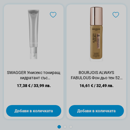
SWAGGER Унисекс тониращ
BOURJOIS ALWAYS
хидратант със
FABULOUS Фон дьо тен 520
слънцезащитен фактор
Caramel, 30 мл
17,38 €
/
33,99 лв.
16,61 €
/
32,49 лв.
SPF50, 40мл.
Добави в количката
Добави в количката