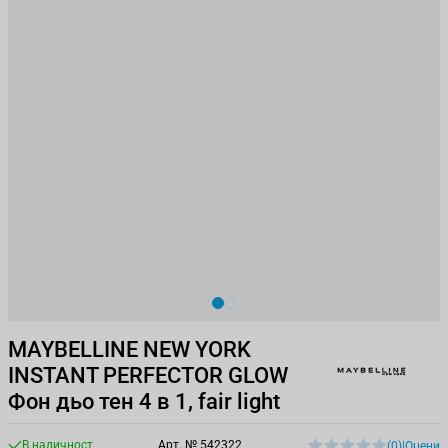
View larger image
View larger image
MAYBELLINE NEW YORK
INSTANT PERFECTOR GLOW
Фон дьо тен 4 в 1, fair light
В наличност
Арт. №
542322
(0)
|
Оцени