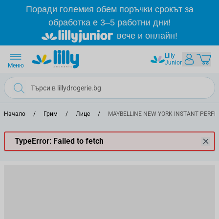
Прескачане към съдържанието
Поради големия обем поръчки срокът за
обработка е 3–5 работни дни!
вече и онлайн!
Lilly
Junior
Меню
Начало
/
Грим
/
Лице
/
MAYBELLINE NEW YORK INSTANT PERFECTO
TypeError: Failed to fetch