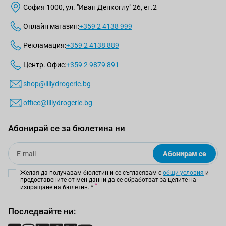
София 1000, ул. "Иван Денкоглу" 26, ет.2
Онлайн магазин:
+359 2 4138 999
Рекламация:
+359 2 4138 889
Центр. Офис:
+359 2 9879 891
shop@lillydrogerie.bg
office@lillydrogerie.bg
Абонирай се за бюлетина ни
Email
Абонирам се
Желая да получавам бюлетин и се съгласявам с
общи условия
и
предоставените от мен данни да се обработват за целите на
изпращане на бюлетин.
*
Последвайте ни: