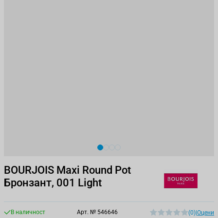
View larger image
View larger image
View larger image
View larger image
BOURJOIS Maxi Round Pot
Бронзант, 001 Light
В наличност
Арт. №
546646
(0)
|
Оцени