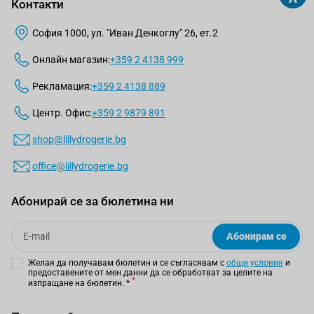
Контакти
София 1000, ул. "Иван Денкоглу" 26, ет.2
Онлайн магазин:
+359 2 4138 999
Рекламация:
+359 2 4138 889
Центр. Офис:
+359 2 9879 891
shop@lillydrogerie.bg
office@lillydrogerie.bg
Абонирай се за бюлетина ни
Email
Абонирам се
Желая да получавам бюлетин и се съгласявам с
общи условия
и
предоставените от мен данни да се обработват за целите на
изпращане на бюлетин.
*