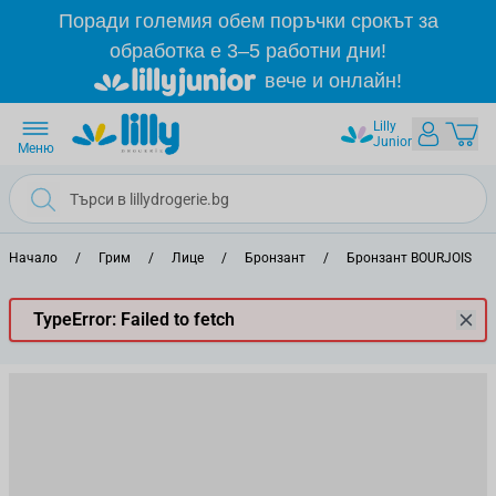
Прескачане към съдържанието
Поради големия обем поръчки срокът за
обработка е 3–5 работни дни!
вече и онлайн!
Lilly
Junior
Меню
Начало
/
Грим
/
Лице
/
Бронзант
/
Бронзант BOURJOIS
/
TypeError: Failed to fetch