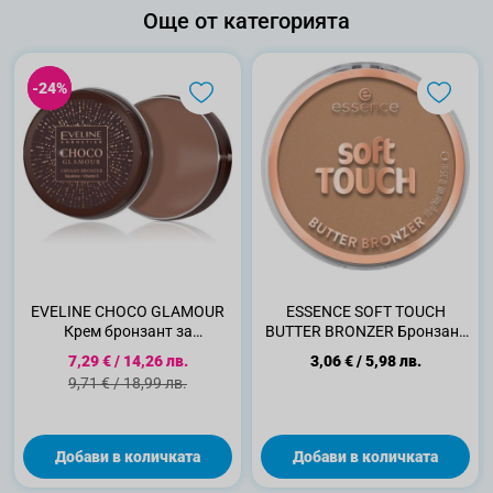
Още от категорията
-24%
-24%
EVELINE CHOCO GLAMOUR
ESSENCE SOFT TOUCH
Крем бронзант за
BUTTER BRONZER Бронзант
контуриране на лицето N02,
за лице 10
Специална цена
7,29 €
/
14,26 лв.
3,06 €
/
5,98 лв.
20 гр
Стандартна цена
9,71 €
/
18,99 лв.
Добави в количката
Добави в количката