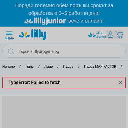
Прескачане към съдържанието
Поради големия обем поръчки срокът за
обработка е 3–5 работни дни!
вече и онлайн!
Lilly
Junior
Меню
Начало
/
Грим
/
Лице
/
Пудра
/
Пудра MAX FACTOR
/
TypeError: Failed to fetch