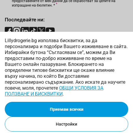
предоставените от мен данни да се обработват за целите на
изпращане на бюлетин.
*
Последвайте ни:
Lillydrogerie.bg използва бисквитки, за да
Начини на плащане:
персонализира и подобри Вашето изживяване в сайта.
Избирайки бутона “Съгласявам се”, можем да Ви
предоставим по-добро изживяване по време на
Вашето онлайн пазаруване. Блокирането на
определени типове бисквитки ще окаже влияние
върху начина, по който Ви доставяме
Начини на доставка:
персонализирано съдържание. Ако искате да научите
повече, моля, прочетете
ОБЩИ УСЛОВИЯ ЗА
ПОЛЗВАНЕ И БИСКВИТКИ
.
Приемам всички
Copyright © 2025 Лили Дрогерие ЕООД. Всички права
запазени.
Настройки
Онлайн магазин от