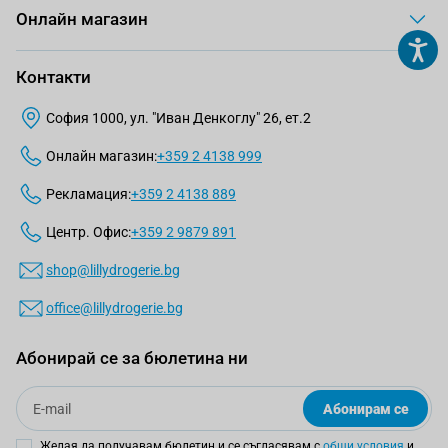
Онлайн магазин
Контакти
София 1000, ул. "Иван Денкоглу" 26, ет.2
Онлайн магазин:
+359 2 4138 999
Рекламация:
+359 2 4138 889
Центр. Офис:
+359 2 9879 891
shop@lillydrogerie.bg
office@lillydrogerie.bg
Абонирай се за бюлетина ни
Email
Абонирам се
Желая да получавам бюлетин и се съгласявам с
общи условия
и