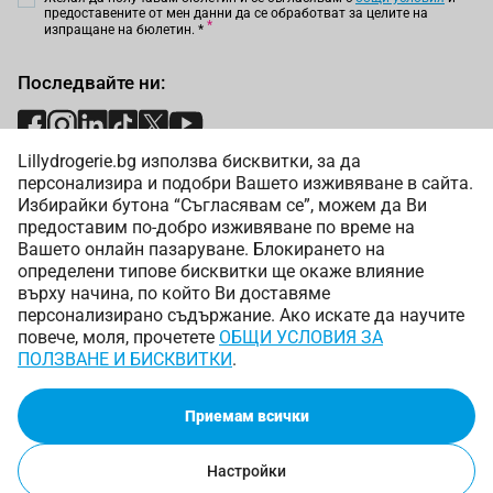
предоставените от мен данни да се обработват за целите на
изпращане на бюлетин.
*
Последвайте ни:
Lillydrogerie.bg използва бисквитки, за да
Начини на плащане:
персонализира и подобри Вашето изживяване в сайта.
Избирайки бутона “Съгласявам се”, можем да Ви
предоставим по-добро изживяване по време на
Вашето онлайн пазаруване. Блокирането на
определени типове бисквитки ще окаже влияние
върху начина, по който Ви доставяме
Начини на доставка:
персонализирано съдържание. Ако искате да научите
повече, моля, прочетете
ОБЩИ УСЛОВИЯ ЗА
ПОЛЗВАНЕ И БИСКВИТКИ
.
Приемам всички
Copyright © 2025 Лили Дрогерие ЕООД. Всички права
запазени.
Онлайн магазин от
Настройки