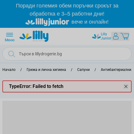
Прескачане към съдържанието
Поради големия обем поръчки срокът за
обработка е 3–5 работни дни!
вече и онлайн!
Lilly
Junior
Меню
Начало
/
Грижа и лична хигиена
/
Сапуни
/
Антибактериални 
TypeError: Failed to fetch