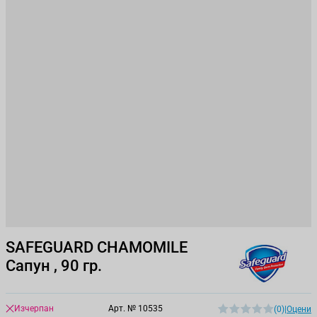
SAFEGUARD CHAMOMILE
Сапун , 90 гр.
Изчерпан
Арт. №
10535
(0)
|
Оцени