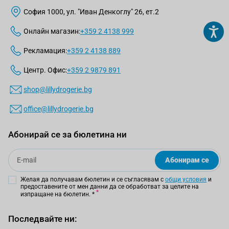
София 1000, ул. "Иван Денкоглу" 26, ет.2
Онлайн магазин:
+359 2 4138 999
Рекламация:
+359 2 4138 889
Центр. Офис:
+359 2 9879 891
shop@lillydrogerie.bg
office@lillydrogerie.bg
Абонирай се за бюлетина ни
Email
Абонирам се
Желая да получавам бюлетин и се съгласявам с
общи условия
и
предоставените от мен данни да се обработват за целите на
изпращане на бюлетин.
*
Последвайте ни: