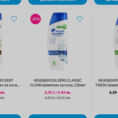
-21%
S DEEP
HEAD&SHOULDERS CLASSIC
HEAD&SHO
 за коса,
CLEAN Шампоан за коса, 250мл
FRESH Шампо
а цена
Специална цена
 лв.
3,55 €
/
6,94 лв.
6,39 
а цена
Стандартна цена
 лв.
4,55 €
/
8,90 лв.