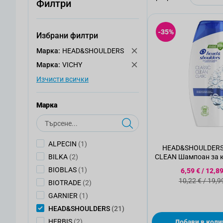
Филтри
-35%
Избрани филтри
Mарка:
HEAD&SHOULDERS
Mарка:
VICHY
Изчисти всички
Mарка
Търсене
артикул
ALPECIN
(1)
HEAD&SHOULDERS
артикули
BILKA
(2)
CLEAN Шампоан за к
Специална
артикул
BIOBLAS
(1)
6,59 €
/
12,89
Стандартна
10,22 €
/
19,9
артикули
BIOTRADE
(2)
артикул
GARNIER
(1)
артикули
HEAD&SHOULDERS
(21)
артикули
HERBIS
(2)
Добави в коли