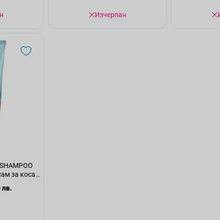
н
Изчерпан
 SHAMPOO
ам за коса,
 лв.