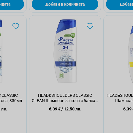
чката
Добави в количката
Добави
 CLASSIC
HEAD&SHOULDERS CLASSIC
HEAD&SHOUL
оса ,330мл
CLEAN Шампоан за коса с балсам
Шампоан 
2 в 1, 330мл
 лв.
6,39 €
/
12,50 лв.
6,39 