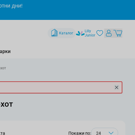
отни дни!
Lilly
Каталог
Junior
арки
хот
рхот
кта
Покажи по: