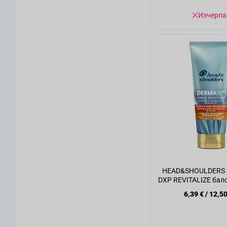
Изчерпа
HEAD&SHOULDERS
DXP REVITALIZE балс
220мл
6,39 €
/
12,50