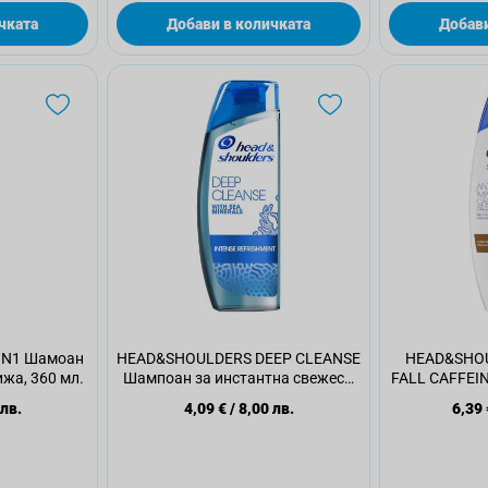
чката
Добави в количката
Добави
IN1 Шамоан
HEAD&SHOULDERS DEEP CLEANSE
HEAD&SHOU
ижа, 360 мл.
Шампоан за инстантна свежест,
FALL CAFFEIN
300 мл.
 лв.
4,09 €
/
8,00 лв.
6,39 