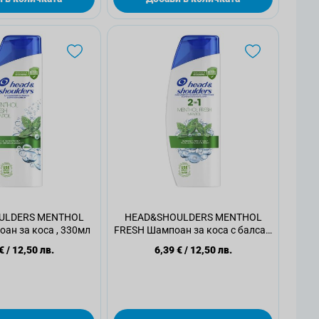
ULDERS MENTHOL
HEAD&SHOULDERS MENTHOL
ан за коса , 330мл
FRESH Шампоан за коса с балсам
2 в 1, 330мл
€
/
12,50 лв.
6,39 €
/
12,50 лв.