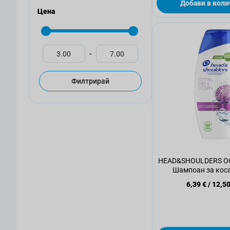
Добави в коли
Цена
-
Филтрирай
HEAD&SHOULDERS O
Шампоан за коса
6,39 €
/
12,50