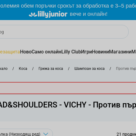
олемия обем поръчки срокът за обработка е 3–5 раб
вече и онлайн!
езащита
Ново
Само онлайн
Lilly Club
Игри
Новини
Магазини
М
чало
/
Коса
/
Грижа за коса
/
Шампоан за коса
/
Против пър
D&SHOULDERS - VICHY - Против пъ
21
проду