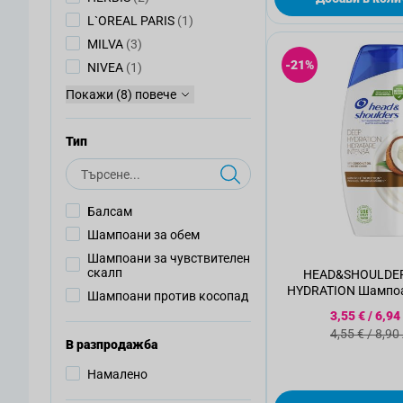
артикул
L`OREAL PARIS
(1)
артикули
MILVA
(3)
-21%
артикул
NIVEA
(1)
Покажи (8) повече
Тип
Търсене
Балсам
Шампоани за обем
Шампоани за чувствителен
скалп
HEAD&SHOULDER
HYDRATION Шампоан
Шампоани против косопад
250мл
Специалн
3,55 €
/
6,94
Стандартн
4,55 €
/
8,90
В разпродажба
Намалено