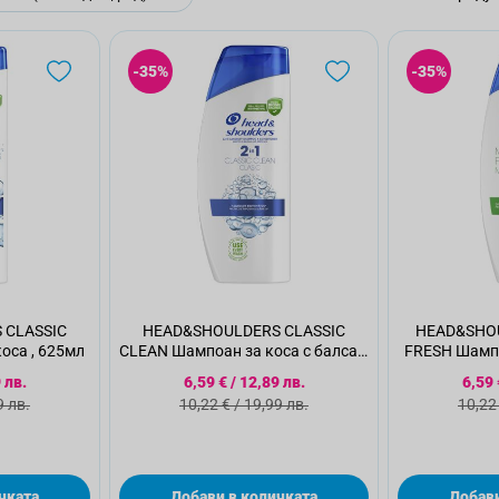
-35%
-35%
 CLASSIC
HEAD&SHOULDERS CLASSIC
HEAD&SHOULDER
оса , 625мл
CLEAN Шампоан за коса с балсам
FRESH Шампо
2 в 1, 625мл
 цена
Специална цена
Спе
 лв.
6,59 €
/
12,89 лв.
6,59 
 цена
Стандартна цена
Стан
9 лв.
10,22 €
/
19,99 лв.
10,22
чката
Добави в количката
Добави