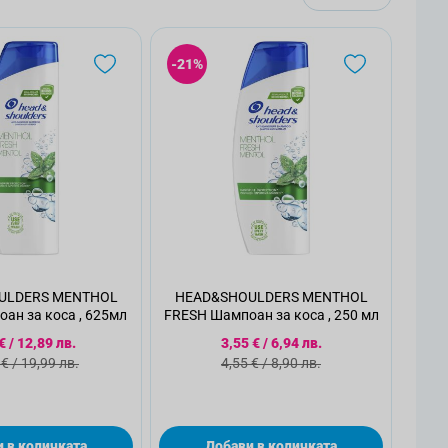
-21%
S MENTHOL
HEAD&SHOULDERS MENTHOL
ан за коса , 625мл
FRESH Шампоан за коса , 250 мл
циална цена
Специална цена
€
/
12,89 лв.
3,55 €
/
6,94 лв.
дартна цена
Стандартна цена
 €
/
19,99 лв.
4,55 €
/
8,90 лв.
 в количката
Добави в количката