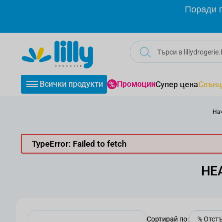
Прескачане към съдържанието
Поради г
Всички продукти
Промоции
Супер цена
Слънц
На
TypeError: Failed to fetch
HEA
Сортирай по: