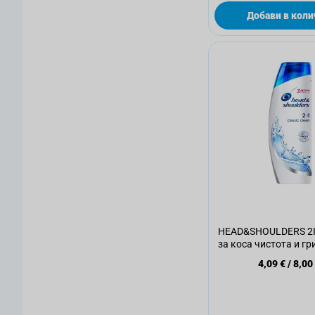
Добави в коли
HEAD&SHOULDERS 2
за коса чистота и гр
4,09 €
/
8,00