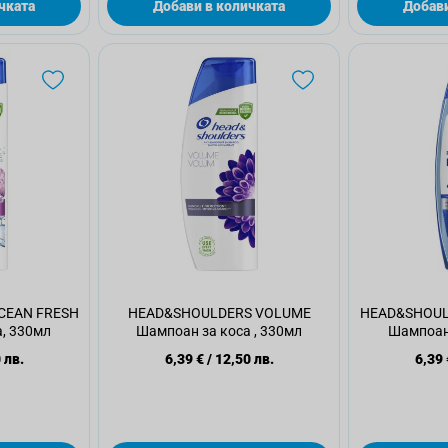
чката
Добави в количката
Добави
CEAN FRESH
HEAD&SHOULDERS VOLUME
HEAD&SHOUL
, 330мл
Шампоан за коса , 330мл
Шампоан 
 лв.
6,39 €
/
12,50 лв.
6,39 