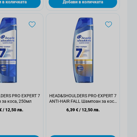
 в количката
Добави в количката
DERS PRO EXPERT 7
HEAD&SHOULDERS PRO-EXPERT 7
за коса, 250мл
ANTI-HAIR FALL Шампоан за коса
, 250мл
€
/
12,50 лв.
6,39 €
/
12,50 лв.