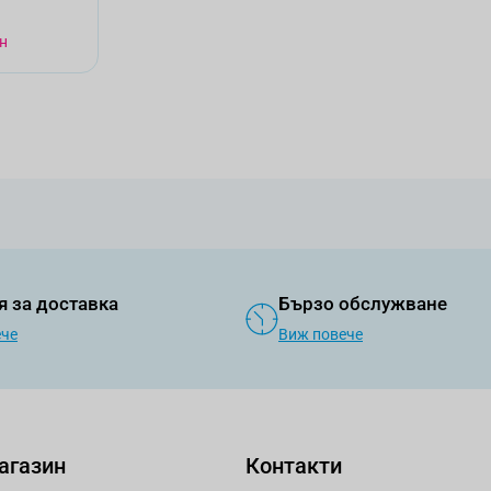
н
я за доставка
Бързо обслужване
ече
Виж повече
агазин
Контакти