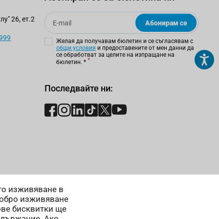
Email
у" 26, ет.2
Абонирам се
 999
Желая да получавам бюлетин и се съгласявам с
общи условия
и предоставените от мен данни да
се обработват за целите на изпращане на
бюлетин.
*
Последвайте ни:
ето изживяване в
добро изживяване
ове бисквитки ще
ъдържание. Ако