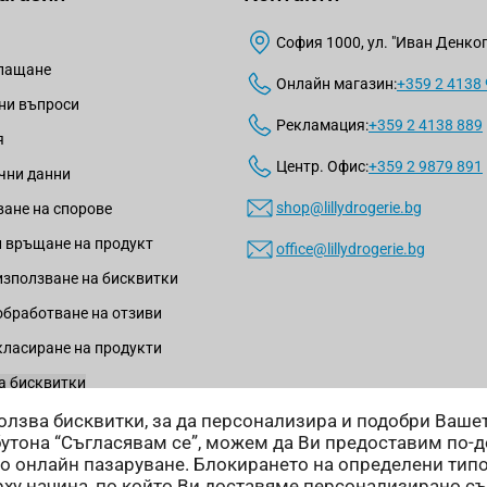
София 1000, ул. "Иван Денкогл
плащане
Онлайн магазин:
+359 2 4138
ни въпроси
Рекламация:
+359 2 4138 889
я
Центр. Офис:
+359 2 9879 891
чни данни
shop@lillydrogerie.bg
ане на спорове
 връщане на продукт
office@lillydrogerie.bg
използване на бисквитки
обработване на отзиви
класиране на продукти
а бисквитки
зползва бисквитки, за да персонализира и подобри Ваш
бутона “Съгласявам се”, можем да Ви предоставим по-
о онлайн пазаруване. Блокирането на определени тип
ху начина, по който Ви доставяме персонализирано с