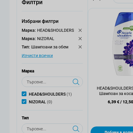
Филтри
Избрани филтри
Mарка:
HEAD&SHOULDERS
Mарка:
NIZORAL
Тип:
Шампоани за обем
Изчисти всички
Mарка
Търсене
HEAD&SHOULDERS
Шампоан за коса
артикул
HEAD&SHOULDERS
(1)
артикули
NIZORAL
(0)
6,39 €
/
12,50
Тип
Търсене
Добави в коли