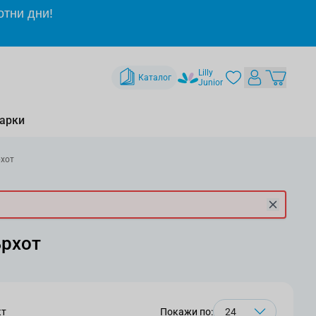
отни дни!
Lilly
Каталог
Junior
арки
хот
ърхот
кт
Покажи по: