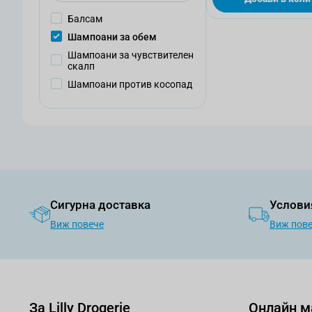
Балсам
Шампоани за обем
Шампоани за чувствителен
скалп
Шампоани против косопад
Сигурна доставка
Услови
Виж повече
Виж пов
За Lilly Drogerie
Онлайн м