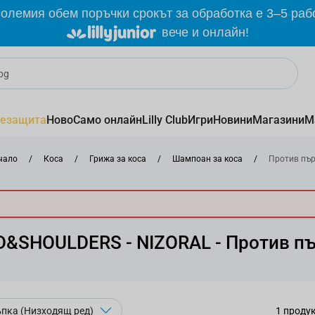
олемия обем поръчки срокът за обработка е 3–5 раб
вече и онлайн!
езащита
Ново
Само онлайн
Lilly Club
Игри
Новини
Магазини
М
чало
/
Коса
/
Грижа за коса
/
Шампоан за коса
/
Против пър
&SHOULDERS - NIZORAL - Против п
1
проду