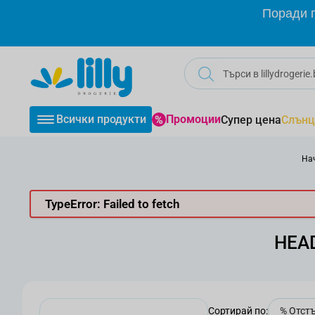
Прескачане към съдържанието
Поради г
Всички продукти
Промоции
Супер цена
Слънц
На
TypeError: Failed to fetch
HEAD
Сортирай по: