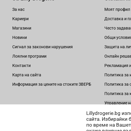
За нас
Моят профил
Кариери
Доставка и 
Магазини
Често задава
Новини
Общи услови
Сигнал за законови нарушения
Защита на ли
Лоялни програми
Онлайн решав
Контакти
Рекламация и
Карта на сайта
Политика за 
Информация за цените на стоките ЗВЕРБ
Политика за 
Политика за 
Управление н
Lillydrogerie.bg и
сайта. Избирайки 
по време на Вашет
окаже влияние вър