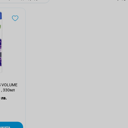
 VOLUME
 , 330мл
 лв.
чката