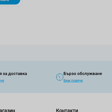
я за доставка
Бързо обслужване
ече
Виж повече
агазин
Контакти