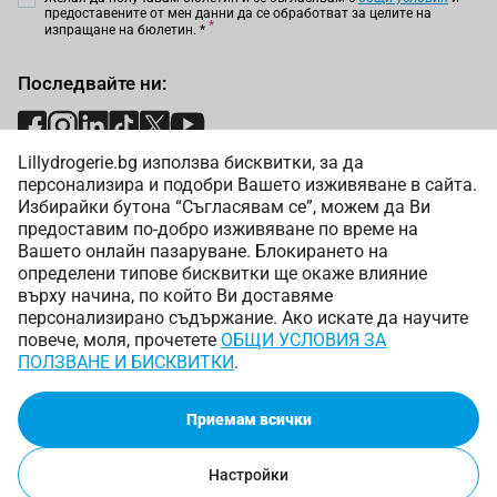
предоставените от мен данни да се обработват за целите на
изпращане на бюлетин.
*
Последвайте ни:
Lillydrogerie.bg използва бисквитки, за да
Начини на плащане:
персонализира и подобри Вашето изживяване в сайта.
Избирайки бутона “Съгласявам се”, можем да Ви
предоставим по-добро изживяване по време на
Вашето онлайн пазаруване. Блокирането на
определени типове бисквитки ще окаже влияние
върху начина, по който Ви доставяме
Начини на доставка:
персонализирано съдържание. Ако искате да научите
повече, моля, прочетете
ОБЩИ УСЛОВИЯ ЗА
ПОЛЗВАНЕ И БИСКВИТКИ
.
Приемам всички
Copyright © 2025 Лили Дрогерие ЕООД. Всички права
запазени.
Онлайн магазин от
Настройки