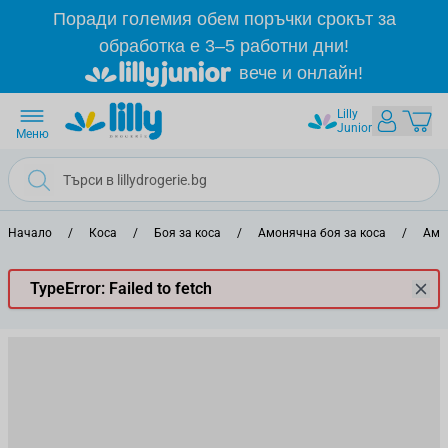
Прескачане към съдържанието
Поради големия обем поръчки срокът за
обработка е 3–5 работни дни!
вече и онлайн!
Lilly
Junior
Меню
Начало
/
Коса
/
Боя за коса
/
Амонячна боя за коса
/
Амон
TypeError: Failed to fetch