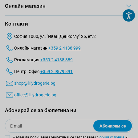
Онлайн магазин
Контакти
София 1000, ул. "Иван Денкоглу" 26, ет.2
Онлайн магазин:
+359 2 4138 999
Рекламация:
+359 2 4138 889
Центр. Офис:
+359 2 9879 891
shop@lillydrogerie.bg
office@lillydrogerie.bg
Абонирай се за бюлетина ни
Email
Абонирам се
Желая да получавам бюлетин и се съгласявам с
общи условия
и