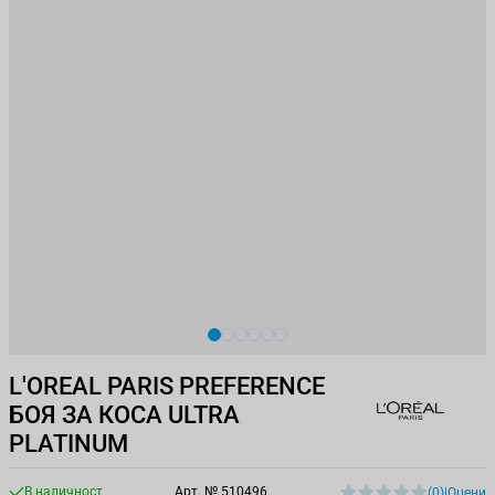
View larger image
View larger image
View larger image
View larger image
View larger image
View larger image
L'OREAL PARIS PREFERENCE
БОЯ ЗА КОСА ULTRA
PLATINUM
В наличност
Арт. №
510496
(0)
|
Оцени