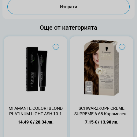
Изпрати
Още от категорията
MI AMANTE COLORI BLOND
SCHWARZKOPF CREME
PLATINUM LIGHT ASH 10.1
SUPREME 6-68 Карамелено
Професионална боя за коса,
Тъмно Русо
14,49 €
/
28,34 лв.
7,15 €
/
13,98 лв.
100мл.