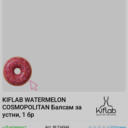
KIFLAB WATERMELON
COSMOPOLITAN Балсам за
устни, 1 бр
В наличност
Арт. №
534944
(0)
|
Оцени