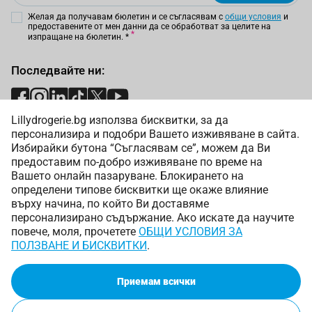
Желая да получавам бюлетин и се съгласявам с
общи условия
и
предоставените от мен данни да се обработват за целите на
изпращане на бюлетин.
*
Последвайте ни:
Lillydrogerie.bg използва бисквитки, за да
Начини на плащане:
персонализира и подобри Вашето изживяване в сайта.
Избирайки бутона “Съгласявам се”, можем да Ви
предоставим по-добро изживяване по време на
Вашето онлайн пазаруване. Блокирането на
определени типове бисквитки ще окаже влияние
върху начина, по който Ви доставяме
Начини на доставка:
персонализирано съдържание. Ако искате да научите
повече, моля, прочетете
ОБЩИ УСЛОВИЯ ЗА
ПОЛЗВАНЕ И БИСКВИТКИ
.
Приемам всички
Copyright © 2025 Лили Дрогерие ЕООД. Всички права
запазени.