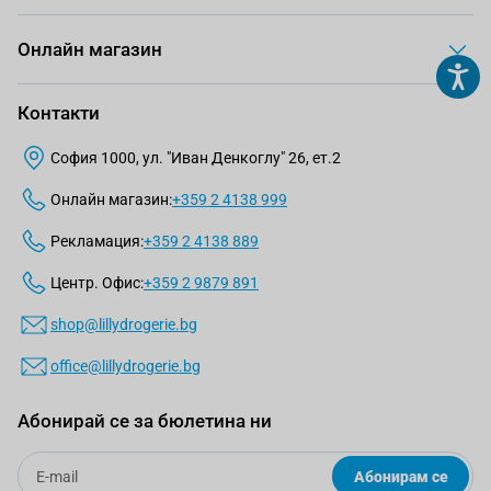
Онлайн магазин
Контакти
София 1000, ул. "Иван Денкоглу" 26, ет.2
Онлайн магазин:
+359 2 4138 999
Рекламация:
+359 2 4138 889
Центр. Офис:
+359 2 9879 891
shop@lillydrogerie.bg
office@lillydrogerie.bg
Абонирай се за бюлетина ни
Email
Абонирам се