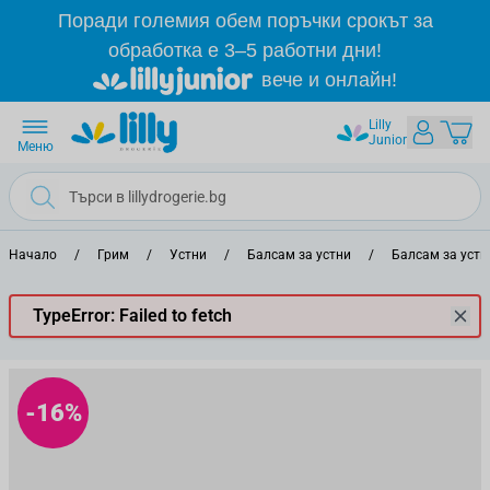
Прескачане към съдържанието
Поради големия обем поръчки срокът за
обработка е 3–5 работни дни!
вече и онлайн!
Lilly
Junior
Меню
Начало
/
Грим
/
Устни
/
Балсам за устни
/
Балсам за устн
TypeError: Failed to fetch
-16%