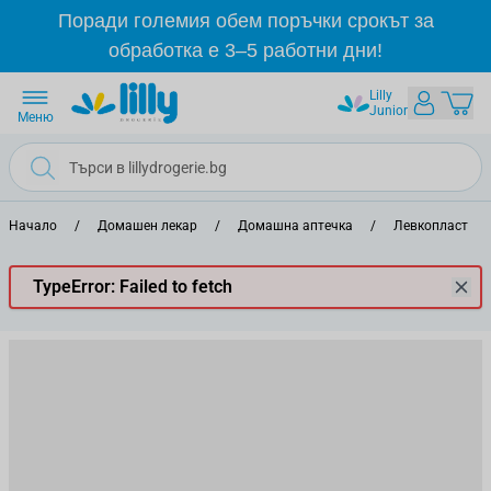
Прескачане към съдържанието
Поради големия обем поръчки срокът за
обработка е 3–5 работни дни!
Lilly
Junior
Меню
Начало
/
Домашен лекар
/
Домашна аптечка
/
Левкопласт
/
TypeError: Failed to fetch