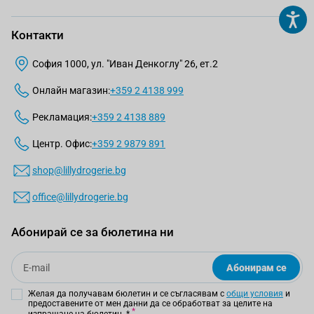
Контакти
София 1000, ул. "Иван Денкоглу" 26, ет.2
Онлайн магазин:
+359 2 4138 999
Рекламация:
+359 2 4138 889
Центр. Офис:
+359 2 9879 891
shop@lillydrogerie.bg
office@lillydrogerie.bg
Абонирай се за бюлетина ни
Email
Абонирам се
Желая да получавам бюлетин и се съгласявам с
общи условия
и
предоставените от мен данни да се обработват за целите на