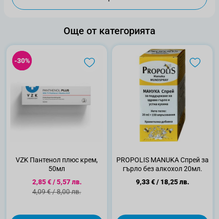
Още от категорията
-30%
-30%
VZK Пантенол плюс крем,
PROPOLIS MANUKA Спрей за
50мл
гърло без алкохол 20мл.
Специална цена
2,85 €
/
5,57 лв.
9,33 €
/
18,25 лв.
Стандартна цена
4,09 €
/
8,00 лв.