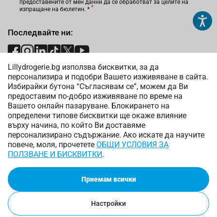
предоставените от мен данни да се обработват за целите на
изпращане на бюлетин.
*
Последвайте ни:
Lillydrogerie.bg използва бисквитки, за да
Начини на плащане:
персонализира и подобри Вашето изживяване в сайта.
Избирайки бутона “Съгласявам се”, можем да Ви
предоставим по-добро изживяване по време на
Вашето онлайн пазаруване. Блокирането на
определени типове бисквитки ще окаже влияние
върху начина, по който Ви доставяме
Начини на доставка:
персонализирано съдържание. Ако искате да научите
повече, моля, прочетете
ОБЩИ УСЛОВИЯ ЗА
ПОЛЗВАНЕ И БИСКВИТКИ
.
Приемам всички
Copyright © 2025 Лили Дрогерие ЕООД. Всички права
запазени.
Онлайн магазин от
Настройки