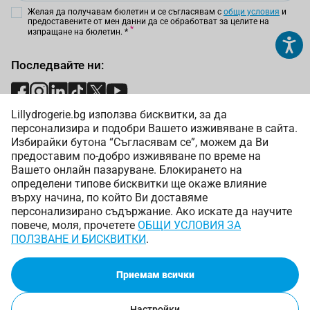
Желая да получавам бюлетин и се съгласявам с
общи условия
и
предоставените от мен данни да се обработват за целите на
изпращане на бюлетин.
*
Последвайте ни:
Lillydrogerie.bg използва бисквитки, за да
Начини на плащане:
персонализира и подобри Вашето изживяване в сайта.
Избирайки бутона “Съгласявам се”, можем да Ви
предоставим по-добро изживяване по време на
Вашето онлайн пазаруване. Блокирането на
определени типове бисквитки ще окаже влияние
върху начина, по който Ви доставяме
Начини на доставка:
персонализирано съдържание. Ако искате да научите
повече, моля, прочетете
ОБЩИ УСЛОВИЯ ЗА
ПОЛЗВАНЕ И БИСКВИТКИ
.
Приемам всички
Copyright © 2025 Лили Дрогерие ЕООД. Всички права
запазени.
Онлайн магазин от
Настройки