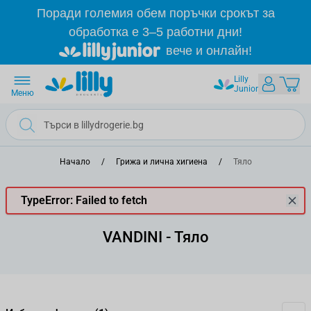
Прескачане към съдържанието
Поради големия обем поръчки срокът за
обработка е 3–5 работни дни!
вече и онлайн!
Lilly
Junior
Меню
Начало
/
Грижа и лична хигиена
/
Тяло
TypeError: Failed to fetch
VANDINI - Тяло