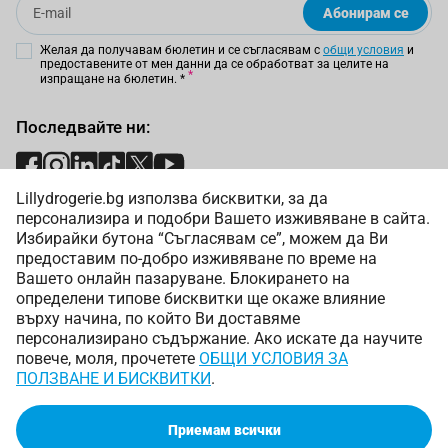
Абонирам се
Желая да получавам бюлетин и се съгласявам с
общи условия
и
предоставените от мен данни да се обработват за целите на
изпращане на бюлетин.
*
Последвайте ни:
Lillydrogerie.bg използва бисквитки, за да
Начини на плащане:
персонализира и подобри Вашето изживяване в сайта.
Избирайки бутона “Съгласявам се”, можем да Ви
предоставим по-добро изживяване по време на
Вашето онлайн пазаруване. Блокирането на
определени типове бисквитки ще окаже влияние
върху начина, по който Ви доставяме
Начини на доставка:
персонализирано съдържание. Ако искате да научите
повече, моля, прочетете
ОБЩИ УСЛОВИЯ ЗА
ПОЛЗВАНЕ И БИСКВИТКИ
.
Приемам всички
Copyright © 2025 Лили Дрогерие ЕООД. Всички права