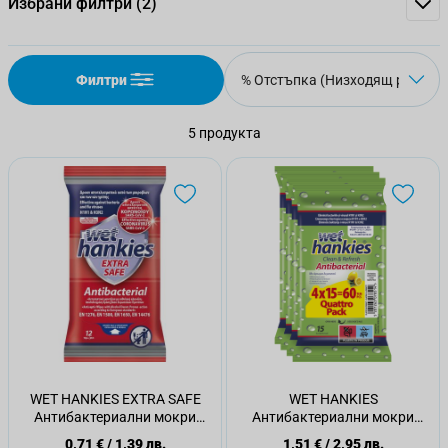
Избрани филтри
(2)
Филтри
5
продукта
WET HANKIES EXTRA SAFE
WET HANKIES
Антибактериални мокри
Антибактериални мокри
кърпи, 12 бр.
кърпички 15 бр./оп., 2+2 бр
0,71 €
/
1,39 лв.
1,51 €
/
2,95 лв.