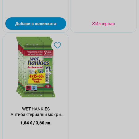
Добави в количката
Изчерпан
WET HANKIES
Антибактериални мокри
кърпички Lemon XL, 15 бр.
1,84 €
/
3,60 лв.
2+2