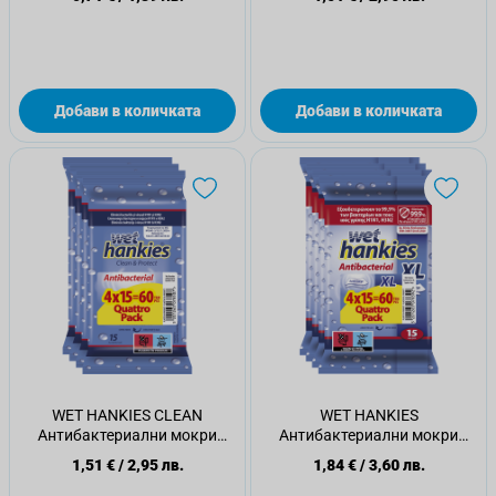
Добави в количката
Добави в количката
WET HANKIES CLEAN
WET HANKIES
Антибактериални мокри
Антибактериални мокри
кърпички 15 бр./оп., 2+2 бр.
кърпички Clean XL, 15 бр. 2+2
1,51 €
/
2,95 лв.
1,84 €
/
3,60 лв.