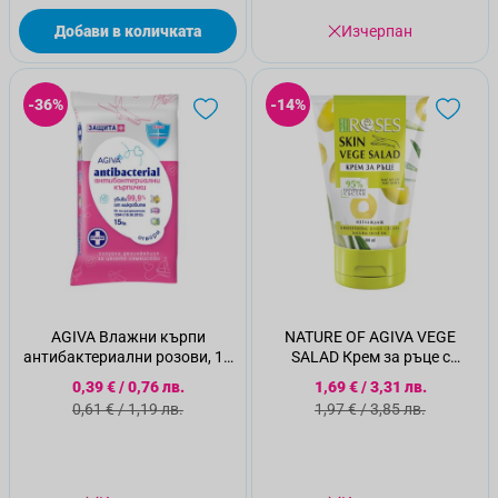
Добави в количката
Изчерпан
-36%
-14%
AGIVA Влажни кърпи
NATURE OF AGIVA VEGE
антибактериални розови, 15
SALAD Крем за ръце с
бр.
маслина и глицерин , 100 мл
Специална цена
Специална цена
0,39 €
/
0,76 лв.
1,69 €
/
3,31 лв.
Стандартна цена
Стандартна цена
0,61 €
/
1,19 лв.
1,97 €
/
3,85 лв.