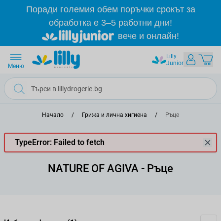
Прескачане към съдържанието
Поради големия обем поръчки срокът за
обработка е 3–5 работни дни!
вече и онлайн!
Lilly
Junior
Меню
Начало
/
Грижа и лична хигиена
/
Ръце
TypeError: Failed to fetch
NATURE OF AGIVA - Ръце