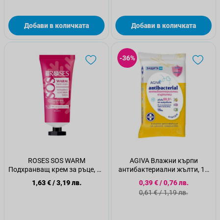
Добави в количката
Добави в количката
-36%
ROSES SOS WARM
AGIVA Влажни кърпи
Подхранващ крем за ръце, 50
антибактериални жълти, 15
мл
бр.
Специална цена
1,63 €
/
3,19 лв.
0,39 €
/
0,76 лв.
Стандартна цена
0,61 €
/
1,19 лв.