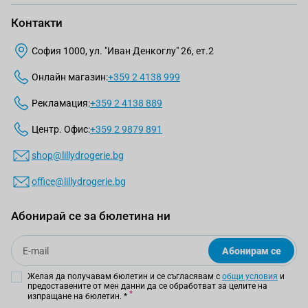
Контакти
София 1000, ул. "Иван Денкоглу" 26, ет.2
Онлайн магазин:
+359 2 4138 999
Рекламация:
+359 2 4138 889
Центр. Офис:
+359 2 9879 891
shop@lillydrogerie.bg
office@lillydrogerie.bg
Абонирай се за бюлетина ни
Email
Абонирам се
Желая да получавам бюлетин и се съгласявам с
общи условия
и
предоставените от мен данни да се обработват за целите на
изпращане на бюлетин.
*