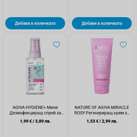
Добави в количката
Добави в количката
AGIVA HYGIENE+ Мини
NATURE OF AGIVA MIRACLE
Дезинфекциращ спрей за
ROSY Регенериращ крем за
ръце 70% алк Лайм, 75мл
ръце, 75 мл
1,99 €
/
3,89 лв.
1,53 €
/
2,99 лв.