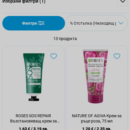
Избрани филтри
(1)
Филтри
13
продукта
ROSES SOS REPAIR
NATURE OF AGIVA Крем за
Възстановяващ крем за
ръце роза, 75 мл
ръце, 50 мл
1,63 €
/
3,19 лв.
1,20 €
/
2,35 лв.