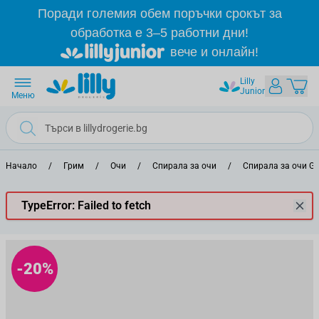
Прескачане към съдържанието
Поради големия обем поръчки срокът за
обработка е 3–5 работни дни!
вече и онлайн!
Lilly
Junior
Меню
Начало
/
Грим
/
Очи
/
Спирала за очи
/
Спирала за очи G
TypeError: Failed to fetch
-20%