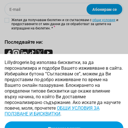
Email
Абонирам се
Желая да получавам бюлетин и се съгласявам с
общи условия
и
предоставените от мен данни да се обработват за целите на
изпращане на бюлетин.
*
Последвайте ни:
Lillydrogerie.bg използва бисквитки, за да
Начини на плащане:
персонализира и подобри Вашето изживяване в сайта.
Избирайки бутона “Съгласявам се”, можем да Ви
предоставим по-добро изживяване по време на
Вашето онлайн пазаруване. Блокирането на
определени типове бисквитки ще окаже влияние
върху начина, по който Ви доставяме
Начини на доставка:
персонализирано съдържание. Ако искате да научите
повече, моля, прочетете
ОБЩИ УСЛОВИЯ ЗА
ПОЛЗВАНЕ И БИСКВИТКИ
.