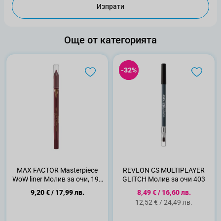
Изпрати
Още от категорията
-32%
-32%
MAX FACTOR Masterpiece
REVLON CS MULTIPLAYER
WoW liner Молив за очи, 190
GLITCH Молив за очи 403
Sweet Fig
Специална цена
9,20 €
/
17,99 лв.
8,49 €
/
16,60 лв.
Стандартна цена
12,52 €
/
24,49 лв.