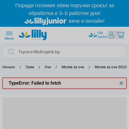
Прескачане към съдържанието
Поради големия обем поръчки срокът за
обработка е 3–5 работни дни!
вече и онлайн!
Lilly
Junior
Меню
Начало
/
Грим
/
Очи
/
Молив за очи
/
Молив за очи GOLD
TypeError: Failed to fetch