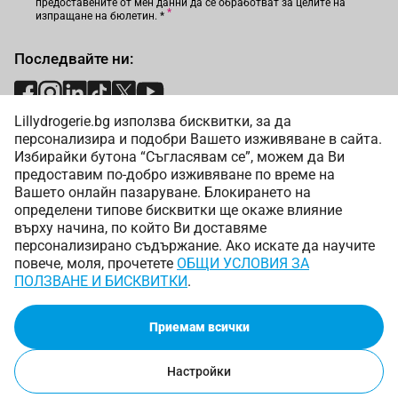
предоставените от мен данни да се обработват за целите на
изпращане на бюлетин.
*
Последвайте ни:
Lillydrogerie.bg използва бисквитки, за да
Начини на плащане:
персонализира и подобри Вашето изживяване в сайта.
Избирайки бутона “Съгласявам се”, можем да Ви
предоставим по-добро изживяване по време на
Вашето онлайн пазаруване. Блокирането на
определени типове бисквитки ще окаже влияние
върху начина, по който Ви доставяме
Начини на доставка:
персонализирано съдържание. Ако искате да научите
повече, моля, прочетете
ОБЩИ УСЛОВИЯ ЗА
ПОЛЗВАНЕ И БИСКВИТКИ
.
Приемам всички
Copyright © 2025 Лили Дрогерие ЕООД. Всички права
запазени.
Настройки
Онлайн магазин от