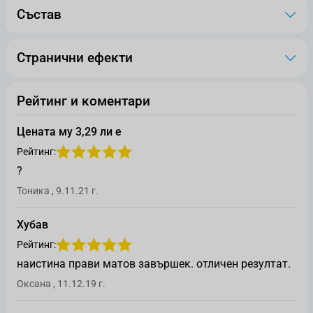
Състав
Странични ефекти
Рейтинг и коментари
Цената му 3,29 ли е
Рейтинг:
?
Оценен от
9 ноември 2021 г.
Тоника
,
9.11.21 г.
Хубав
Рейтинг:
наистина прави матов завършек. отличен резултат.
Оценен от
11 декември 2019 г.
Оксана
,
11.12.19 г.