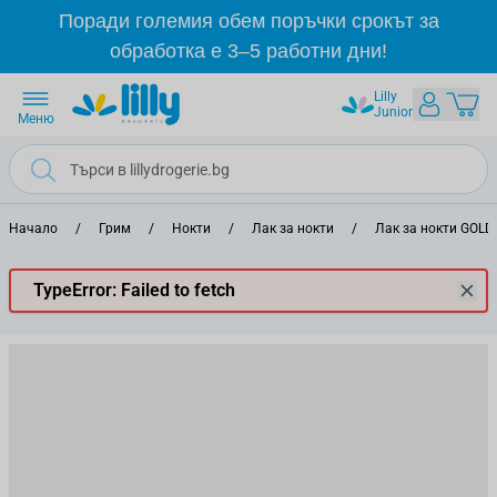
Прескачане към съдържанието
Поради големия обем поръчки срокът за
обработка е 3–5 работни дни!
Lilly
Junior
Меню
Начало
/
Грим
/
Нокти
/
Лак за нокти
/
Лак за нокти GOLD
TypeError: Failed to fetch