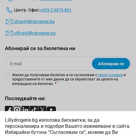
Центр. Офис:
+359 2 9879 891
shop@lillydrogerie.bg
office@lillydrogerie.bg
Абонирай се за бюлетина ни
Email
Абонирам се
Желая да получавам бюлетин и се съгласявам с
общи условия
и
предоставените от мен данни да се обработват за целите на
изпращане на бюлетин.
*
Последвайте ни:
Lillydrogerie.bg използва бисквитки, за да
Начини на плащане:
персонализира и подобри Вашето изживяване в сайта.
Избирайки бутона “Съгласявам се”, можем да Ви