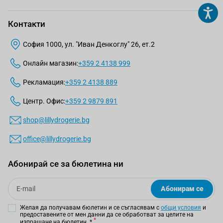
Контакти
София 1000, ул. "Иван Денкоглу" 26, ет.2
Онлайн магазин:
+359 2 4138 999
Рекламация:
+359 2 4138 889
Центр. Офис:
+359 2 9879 891
shop@lillydrogerie.bg
office@lillydrogerie.bg
Абонирай се за бюлетина ни
Email
Абонирам се
Желая да получавам бюлетин и се съгласявам с
общи условия
и
предоставените от мен данни да се обработват за целите на
изпращане на бюлетин.
*