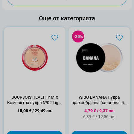
Още от категорията
-25%
-25%
BOURJOIS HEALTHY MIX
WIBO BANANA Пудра
Компактна пудра №02 Light
прахообразна бананова, 5,5
beige , 1 бр.
г
Специална цена
15,08 €
/
29,49 лв.
4,79 €
/
9,37 лв.
Стандартна цена
6,39 €
/
12,50 лв.