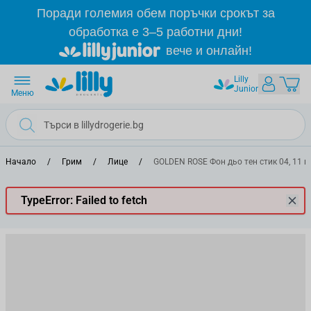
Прескачане към съдържанието
Поради големия обем поръчки срокът за
обработка е 3–5 работни дни!
вече и онлайн!
Lilly
Junior
Меню
Начало
/
Грим
/
Лице
/
GOLDEN ROSE Фон дьо тен стик 04, 11 г
TypeError: Failed to fetch