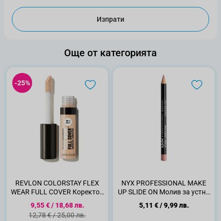
Изпрати
Още от категорията
-25%
-25%
REVLON COLORSTAY FLEX
NYX PROFESSIONAL MAKE
WEAR FULL COVER Коректор
UP SLIDE ON Молив за устни
015 ,10мл
SPL854 PALE PINK, 1 гр.
Специална цена
9,55 €
/
18,68 лв.
5,11 €
/
9,99 лв.
Стандартна цена
12,78 €
/
25,00 лв.