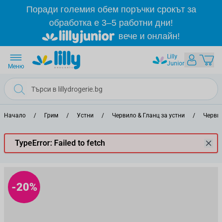
Прескачане към съдържанието
Поради големия обем поръчки срокът за
обработка е 3–5 работни дни!
вече и онлайн!
Lilly
Junior
Меню
Начало
/
Грим
/
Устни
/
Червило & Гланц за устни
/
Червил
TypeError: Failed to fetch
-20%