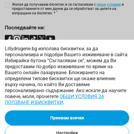
Желая да получавам бюлетин и се съгласявам с
общи условия
и
предоставените от мен данни да се обработват за целите на
изпращане на бюлетин.
*
Последвайте ни:
Lillydrogerie.bg използва бисквитки, за да
Начини на плащане:
персонализира и подобри Вашето изживяване в сайта.
Избирайки бутона “Съгласявам се”, можем да Ви
предоставим по-добро изживяване по време на
Вашето онлайн пазаруване. Блокирането на
определени типове бисквитки ще окаже влияние
върху начина, по който Ви доставяме
Начини на доставка:
персонализирано съдържание. Ако искате да научите
повече, моля, прочетете
ОБЩИ УСЛОВИЯ ЗА
ПОЛЗВАНЕ И БИСКВИТКИ
.
Приемам всички
Copyright © 2025 Лили Дрогерие ЕООД. Всички права
запазени.
Настройки
Онлайн магазин от