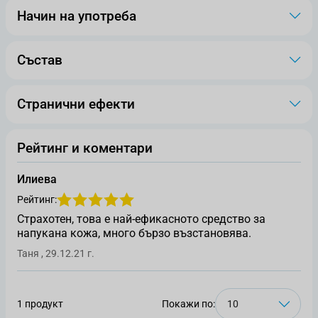
Начин на употреба
Състав
Странични ефекти
Рейтинг и коментари
Илиева
Рейтинг:
Страхотен, това е най-ефикасното средство за
напукана кожа, много бързо възстановява.
Оценен от
29 декември 2021 г.
Таня
,
29.12.21 г.
1 продукт
Покажи по: