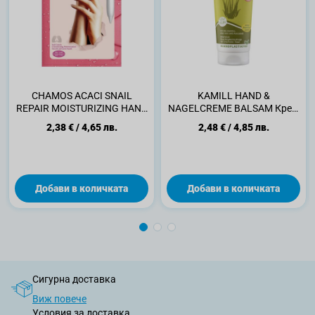
CHAMOS ACACI SNAIL
KAMILL HAND &
REPAIR MOISTURIZING HAND
NAGELCREME BALSAM Крем
PACK Маска за ръце, 8 мл.
за ръце ALOE VERA, 100 мл.
2,38 €
/
4,65 лв.
2,48 €
/
4,85 лв.
Добави в количката
Добави в количката
Сигурна доставка
Виж повече
Условия за доставка