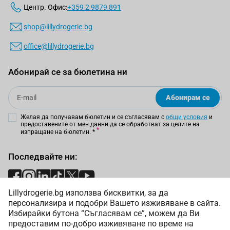
Центр. Офис:
+359 2 9879 891
shop@lillydrogerie.bg
office@lillydrogerie.bg
Абонирай се за бюлетина ни
Email
Абонирам се
Желая да получавам бюлетин и се съгласявам с
общи условия
и
предоставените от мен данни да се обработват за целите на
изпращане на бюлетин.
*
Последвайте ни:
Lillydrogerie.bg използва бисквитки, за да
Начини на плащане:
персонализира и подобри Вашето изживяване в сайта.
Избирайки бутона “Съгласявам се”, можем да Ви
предоставим по-добро изживяване по време на