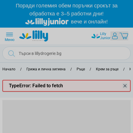
Прескачане към съдържанието
Поради големия обем поръчки срокът за
обработка е 3–5 работни дни!
вече и онлайн!
Lilly
Junior
Меню
Начало
/
Грижа и лична хигиена
/
Ръце
/
Крем за ръце
/
К
TypeError: Failed to fetch