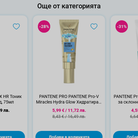
Още от категорията
-28%
-28%
-31%
-31%
 HR Тоник
PANTENE PRO PANTENE Pro-V
PANTENE Pro
д, 75мл
Miracles Hydra Glow Хидратиращ
за склон
серум за цъфтяща коса, без
к
Специална цена
Спе
9 лв.
5,99 €
/
11,72 лв.
4,5
изплакване, 70 мл
Стандартна цена
Ста
8,43 €
/
16,49 лв.
6,64
ичката
Добави в количката
Добав