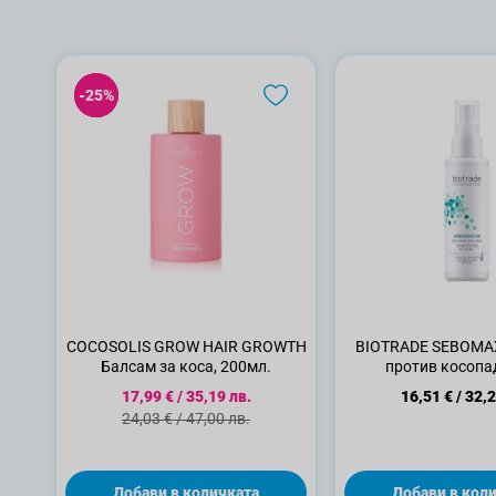
-25%
-25%
COCOSOLIS GROW HAIR GROWTH
BIOTRADE SEBOMAX
Балсам за коса, 200мл.
против косопа
Специална цена
17,99 €
/
35,19 лв.
16,51 €
/
32,2
Стандартна цена
24,03 €
/
47,00 лв.
Добави в количката
Добави в кол