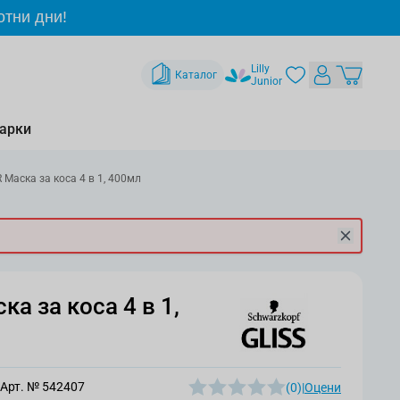
отни дни!
Lilly
Каталог
Junior
арки
 Маска за коса 4 в 1, 400мл
ка за коса 4 в 1,
Арт. №
542407
(0)
|
Оцени