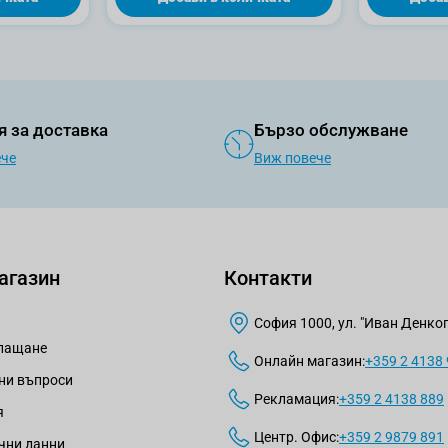
я за доставка
Бързо обслужване
ече
Виж повече
агазин
Контакти
София 1000, ул. "Иван Денкогл
плащане
Онлайн магазин:
+359 2 4138
ни въпроси
Рекламация:
+359 2 4138 889
я
Центр. Офис:
+359 2 9879 891
чни данни