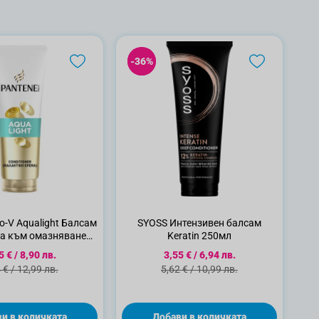
-36%
-36%
-V Aqualight Балсам
SYOSS Интензивен балсам
на към омазняване
Keratin 250мл
оса, 275 ml
циална цена
Специална цена
5 €
/
8,90 лв.
3,55 €
/
6,94 лв.
ндартна цена
Стандартна цена
 €
/
12,99 лв.
5,62 €
/
10,99 лв.
и в количката
Добави в количката