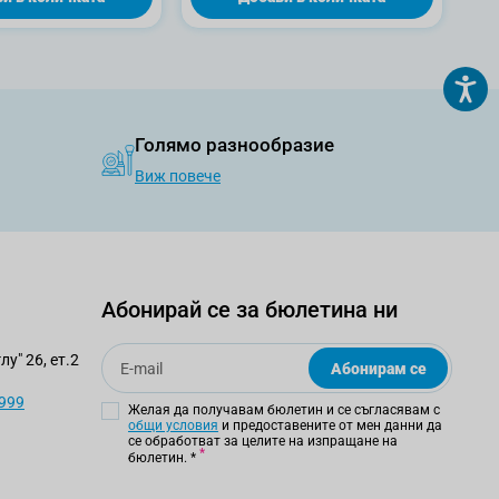
Голямо разнообразие
Виж повече
Абонирай се за бюлетина ни
Email
у" 26, ет.2
Абонирам се
 999
Желая да получавам бюлетин и се съгласявам с
общи условия
и предоставените от мен данни да
се обработват за целите на изпращане на
бюлетин.
*