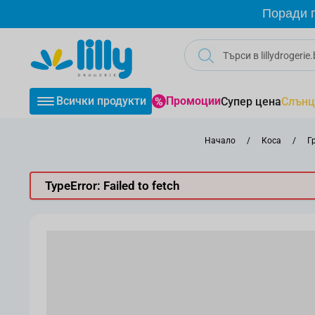
Прескачане към съдържанието
Поради г
Всички продукти
Промоции
Супер цена
Слънц
Начало
/
Коса
/
Г
TypeError: Failed to fetch