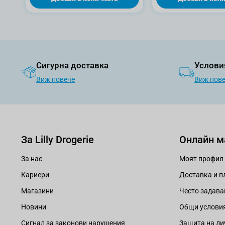
Сигурна доставка
Услови
Виж повече
Виж пов
За Lilly Drogerie
Онлайн м
За нас
Моят профил
Кариери
Доставка и 
Магазини
Често задава
Новини
Общи услови
Сигнал за законови нарушения
Защита на ли