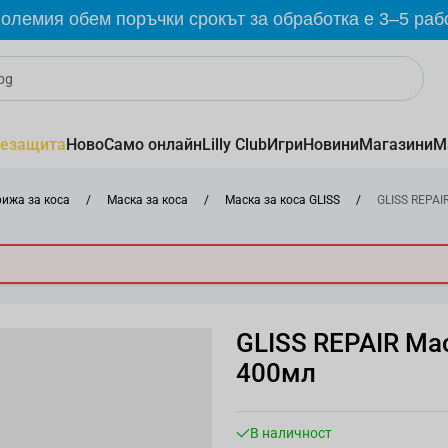
олемия обем поръчки срокът за обработка е 3–5 раб
езащита
Ново
Само онлайн
Lilly Club
Игри
Новини
Магазини
М
рижа за коса
/
Маска за коса
/
Маска за коса GLISS
/
GLISS REPAIR
GLISS REPAIR Мас
400мл
В наличност