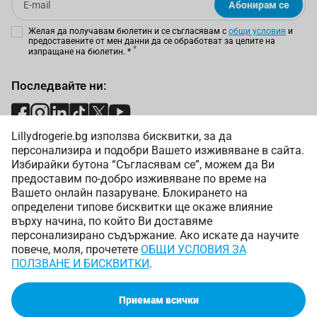
Абонирам се
Желая да получавам бюлетин и се съгласявам с
общи условия
и
предоставените от мен данни да се обработват за целите на
изпращане на бюлетин.
*
Последвайте ни:
Lillydrogerie.bg използва бисквитки, за да
Начини на плащане:
персонализира и подобри Вашето изживяване в сайта.
Избирайки бутона “Съгласявам се”, можем да Ви
предоставим по-добро изживяване по време на
Вашето онлайн пазаруване. Блокирането на
определени типове бисквитки ще окаже влияние
върху начина, по който Ви доставяме
Начини на доставка:
персонализирано съдържание. Ако искате да научите
повече, моля, прочетете
ОБЩИ УСЛОВИЯ ЗА
ПОЛЗВАНЕ И БИСКВИТКИ
.
Приемам всички
Copyright © 2025 Лили Дрогерие ЕООД. Всички права