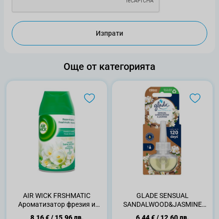
Изпрати
Още от категорията
AIR WICK FRSHMATIC
GLADE SENSUAL
Ароматизатор фрезия и
SANDALWOOD&JASMINE
жасмин пълнител, 250 мл
Пълнител за електрически
8,16 €
/
15,96 лв.
6,44 €
/
12,60 лв.