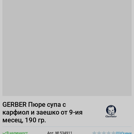
GERBER Пюре супа с
карфиол и заешко от 9-ия
месец, 190 гр.
В наличност
Арт. №
534911
(0)
|
Оцени