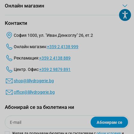
Онлайн магазин
Контакти
София 1000, ул. "Иван Денкоглу" 26, ет.2
Онлайн магазин:
+359 2 4138 999
Рекламация:
+359 2 4138 889
Центр. Офис:
+359 2 9879 891
shop@lillydrogerie.bg
office@lillydrogerie.bg
Абонирай се за бюлетина ни
Email
Абонирам се
Желая да получавам бюлетин и се съгласявам с
общи условия
и