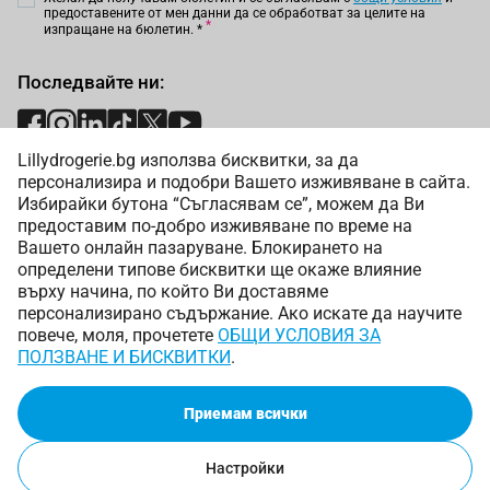
предоставените от мен данни да се обработват за целите на
изпращане на бюлетин.
*
Последвайте ни:
Lillydrogerie.bg използва бисквитки, за да
Начини на плащане:
персонализира и подобри Вашето изживяване в сайта.
Избирайки бутона “Съгласявам се”, можем да Ви
предоставим по-добро изживяване по време на
Вашето онлайн пазаруване. Блокирането на
определени типове бисквитки ще окаже влияние
върху начина, по който Ви доставяме
Начини на доставка:
персонализирано съдържание. Ако искате да научите
повече, моля, прочетете
ОБЩИ УСЛОВИЯ ЗА
ПОЛЗВАНЕ И БИСКВИТКИ
.
Приемам всички
Copyright © 2025 Лили Дрогерие ЕООД. Всички права
запазени.
Онлайн магазин от
Настройки