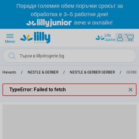
Прескачане към съдържанието
Поради големия обем поръчки срокът за
обработка е 3–5 работни дни!
вече и онлайн!
Lilly
Junior
Меню
Начало
/
NESTLE & GERBER
/
NESTLE & GERBER GERBER
/
GERBER
TypeError: Failed to fetch