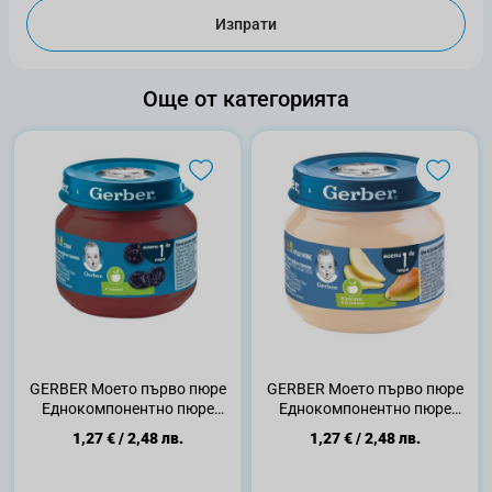
Изпрати
Още от категорията
GERBER Моето първо пюре
GERBER Моето първо пюре
Еднокомпонентно пюре
Еднокомпонентно пюре
Сливи 4+месеца, 80 г
Круши Уилямс 4+месеца, 80
1,27 €
/
2,48 лв.
1,27 €
/
2,48 лв.
г