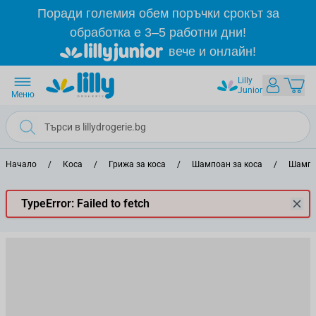
Прескачане към съдържанието
Поради големия обем поръчки срокът за
обработка е 3–5 работни дни!
вече и онлайн!
Lilly
Junior
Меню
Начало
/
Коса
/
Грижа за коса
/
Шампоан за коса
/
Шампо
TypeError: Failed to fetch