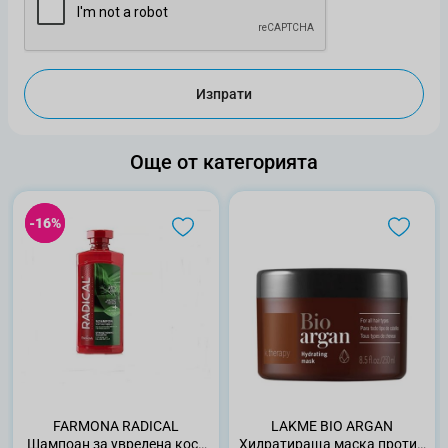
Изпрати
Още от категорията
-16%
-16%
FARMONA RADICAL
LAKME BIO ARGAN
Шампоан за увредена коса
Хидратиращa маска против