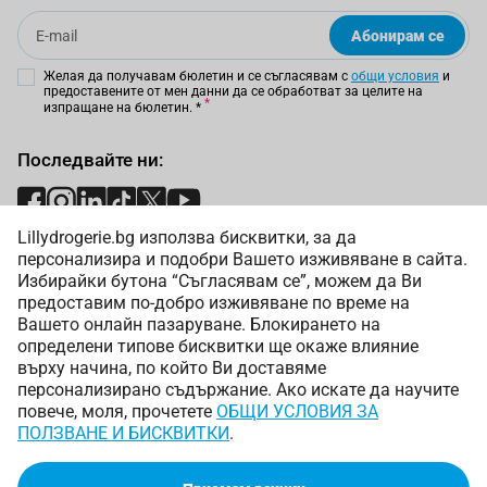
Email
Абонирам се
Желая да получавам бюлетин и се съгласявам с
общи условия
и
предоставените от мен данни да се обработват за целите на
изпращане на бюлетин.
*
Последвайте ни:
Lillydrogerie.bg използва бисквитки, за да
Начини на плащане:
персонализира и подобри Вашето изживяване в сайта.
Избирайки бутона “Съгласявам се”, можем да Ви
предоставим по-добро изживяване по време на
Вашето онлайн пазаруване. Блокирането на
определени типове бисквитки ще окаже влияние
върху начина, по който Ви доставяме
Начини на доставка:
персонализирано съдържание. Ако искате да научите
повече, моля, прочетете
ОБЩИ УСЛОВИЯ ЗА
ПОЛЗВАНЕ И БИСКВИТКИ
.