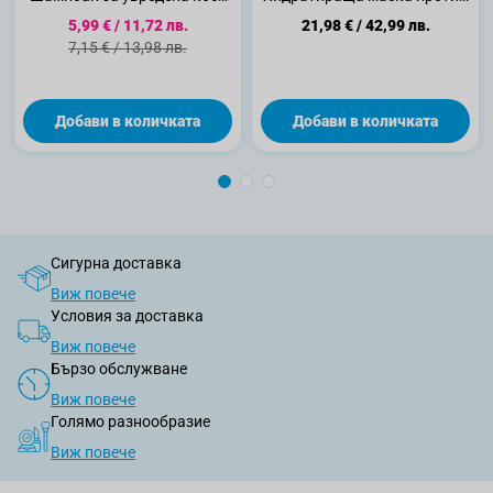
против косопад, 400 мл.
накъсванe, 250 мл.
Специална цена
5,99 €
/
11,72 лв.
21,98 €
/
42,99 лв.
Стандартна цена
7,15 €
/
13,98 лв.
Добави в количката
Добави в количката
Сигурна доставка
Виж повече
Условия за доставка
Виж повече
Бързо обслужване
Виж повече
Голямо разнообразие
Виж повече