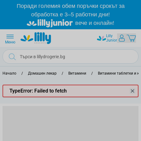
Прескачане към съдържанието
Поради големия обем поръчки срокът за
обработка е 3–5 работни дни!
вече и онлайн!
Lilly
Junior
Меню
Начало
/
Домашен лекар
/
Витамини
/
Витамини таблетки и к
TypeError: Failed to fetch