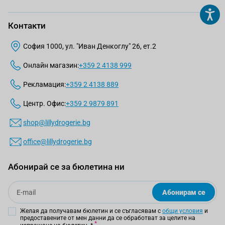
Контакти
София 1000, ул. "Иван Денкоглу" 26, ет.2
Онлайн магазин:
+359 2 4138 999
Рекламация:
+359 2 4138 889
Центр. Офис:
+359 2 9879 891
shop@lillydrogerie.bg
office@lillydrogerie.bg
Абонирай се за бюлетина ни
Email
Абонирам се
Желая да получавам бюлетин и се съгласявам с
общи условия
и
предоставените от мен данни да се обработват за целите на