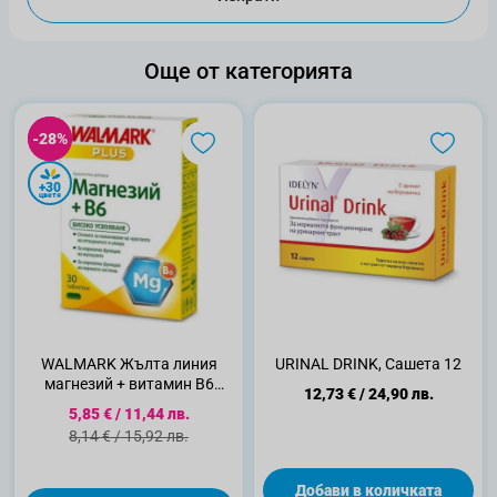
Още от категорията
-28%
-28%
+30
цветя
WALMARK Жълта линия
URINAL DRINK, Сашета 12
магнезий + витамин В6
12,73 €
/
24,90 лв.
таблетки, 30 бр.
Специална цена
5,85 €
/
11,44 лв.
Стандартна цена
8,14 €
/
15,92 лв.
Добави в количката