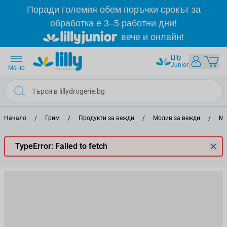
Прескачане към съдържанието
Поради големия обем поръчки срокът за
обработка е 3–5 работни дни!
вече и онлайн!
Lilly
Junior
Меню
Начало
/
Грим
/
Продукти за вежди
/
Молив за вежди
/
Мо
TypeError: Failed to fetch