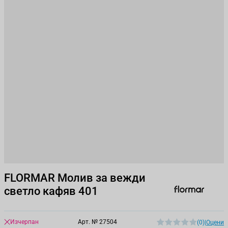
FLORMAR Молив за вежди
светло кафяв 401
Изчерпан
Арт. №
27504
(0)
|
Оцени