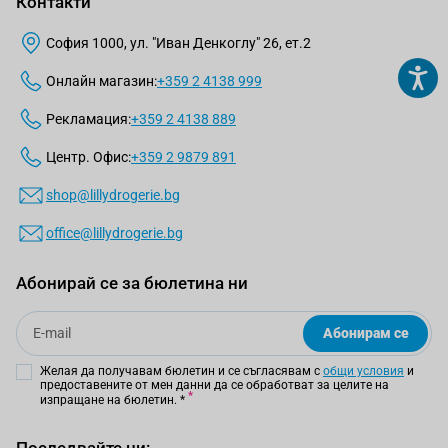
Контакти
София 1000, ул. "Иван Денкоглу" 26, ет.2
Онлайн магазин:
+359 2 4138 999
Рекламация:
+359 2 4138 889
Центр. Офис:
+359 2 9879 891
shop@lillydrogerie.bg
office@lillydrogerie.bg
Абонирай се за бюлетина ни
Email
Абонирам се
Желая да получавам бюлетин и се съгласявам с
общи условия
и
предоставените от мен данни да се обработват за целите на
изпращане на бюлетин.
*
Последвайте ни: