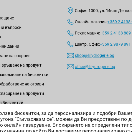
София 1000, ул. "Иван Денкогл
плащане
Онлайн магазин:
+359 2 4138
ни въпроси
Рекламация:
+359 2 4138 889
я
Центр. Офис:
+359 2 9879 891
чни данни
shop@lillydrogerie.bg
ане на спорове
 връщане на продукт
office@lillydrogerie.bg
използване на бисквитки
обработване на отзиви
класиране на продукти
а бисквитки
зползва бисквитки, за да персонализира и подобри Ваш
бутона “Съгласявам се”, можем да Ви предоставим по-
о онлайн пазаруване. Блокирането на определени тип
ху начина, по който Ви доставяме персонализирано с
Начини на доставка: