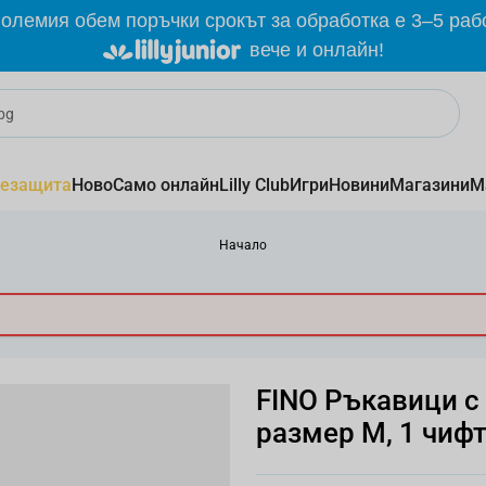
олемия обем поръчки срокът за обработка е 3–5 раб
вече и онлайн!
езащита
Ново
Само онлайн
Lilly Club
Игри
Новини
Магазини
М
Начало
FINO Ръкавици с 
размер М, 1 чиф