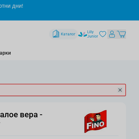
отни дни!
Lilly
Каталог
Junior
арки
алое вера -
т