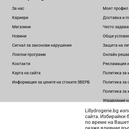
За нас
Моят профил
Кариери
Доставка и 
Магазини
Често задава
Новини
Общи услови
Сигнал за законови нарушения
Защита на ли
Лоялни програми
Онлайн решав
Контакти
Рекламация и
Карта на сайта
Политика за 
Информация за цените на стоките ЗВЕРБ
Политика за 
Политика за 
Управление н
Lillydrogerie.bg и
сайта. Избирайки 
по време на Вашет
окаже влияние вър
Начини на плащане: