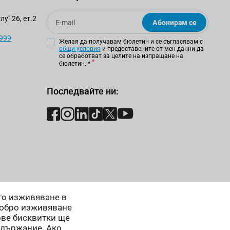
Email
у" 26, ет.2
Абонирам се
 999
Желая да получавам бюлетин и се съгласявам с
общи условия
и предоставените от мен данни да
се обработват за целите на изпращане на
бюлетин.
*
Последвайте ни:
ето изживяване в
добро изживяване
ове бисквитки ще
ъдържание. Ако