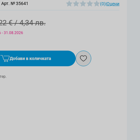
Арт. №
35641
(0)
|
Оцени
22 €
/ 4,34 лв.
 - 31.08.2026
Добави в количката
тер.