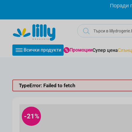
Прескачане към съдържанието
Поради г
Всички продукти
Промоции
Супер цена
Слънц
TypeError: Failed to fetch
-21%